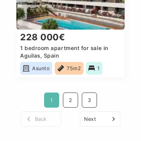
228 000€
1 bedroom apartment for sale in
Aguilas, Spain
Asunto
75m2
1
1
2
3
Back
Next