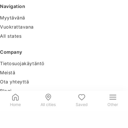
Navigation
Myytävänä
Vuokrattavana
All states
Company
Tietosuojakäytäntö
Meistä
Ota yhteyttä
Blogi
Tools
Home
All cities
Saved
Other