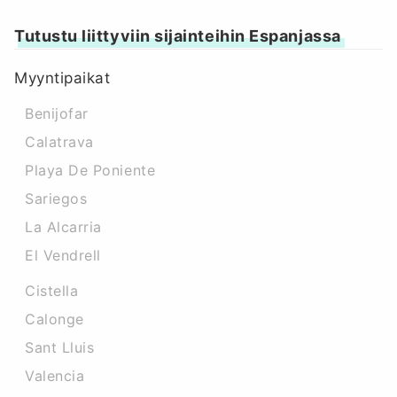
Tutustu liittyviin sijainteihin Espanjassa
Myyntipaikat
Benijofar
Calatrava
Playa De Poniente
Sariegos
La Alcarria
El Vendrell
Cistella
Calonge
Sant Lluis
Valencia