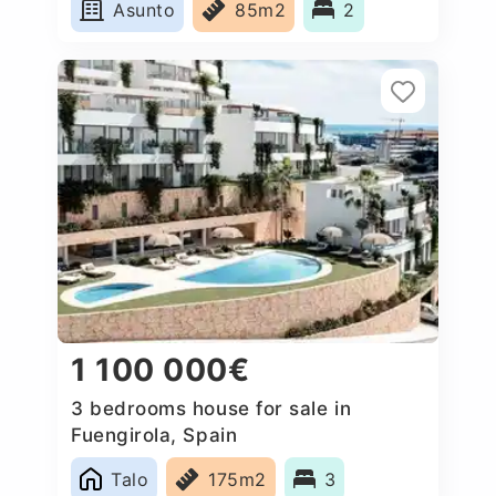
Asunto
85m2
2
1 100 000€
3 bedrooms house for sale in
Fuengirola, Spain
Talo
175m2
3