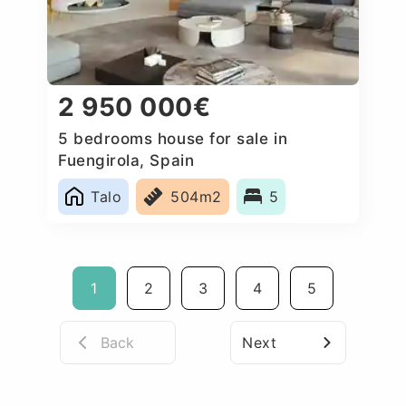
2 950 000€
5 bedrooms house for sale in
Fuengirola, Spain
Talo
504m2
5
1
2
3
4
5
Back
Next