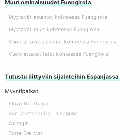
Muut ominaisuudet Fuengirola
Myytävät asunnot kohteessa Fuengirola
Myytävät talot kohteessa Fuengirola
Vuokrattavat asunnot kohteessa Fuengirola
Vuokrattavat talot kohteessa Fuengirola
Tutustu liittyviin sijainteihin Espanjassa
Myyntipaikat
Playa Del Duque
San Cristobal De La Laguna
Cehegin
Torre Del Mar