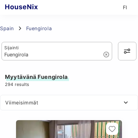
FI
Spain
Fuengirola
Sijainti
Myytävänä Fuengirola
294
results
Viimeisimmät