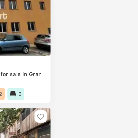
or sale in Gran
2
3