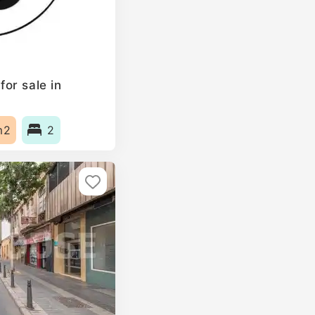
or sale in
m2
2