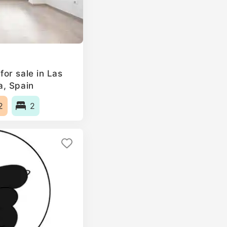
or sale in Las
a, Spain
2
2