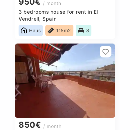
950€
/ month
3 bedrooms house for rent in El
Vendrell, Spain
Haus
115m2
3
850€
/ month