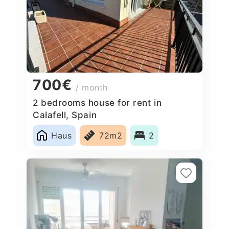
700€
/ month
2 bedrooms house for rent in
Calafell, Spain
Haus
72m2
2