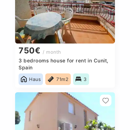
750€
/ month
3 bedrooms house for rent in Cunit,
Spain
Haus
71m2
3