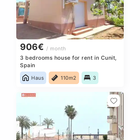
906€
/ month
3 bedrooms house for rent in Cunit,
Spain
Haus
110m2
3