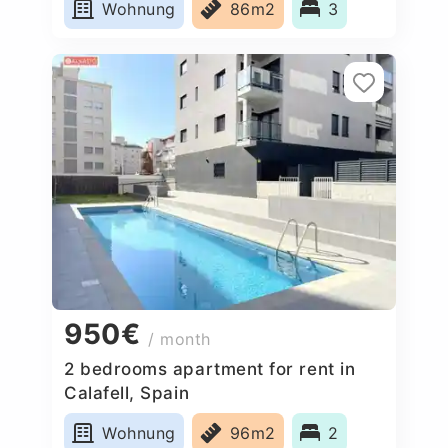
Wohnung
86m2
3
950€
/ month
2 bedrooms apartment for rent in
Calafell, Spain
Wohnung
96m2
2