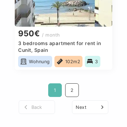
950€
/ month
3 bedrooms apartment for rent in
Cunit, Spain
Wohnung
102m2
3
1
2
Back
Next