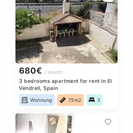
680€
/ month
3 bedrooms apartment for rent in El
Vendrell, Spain
Wohnung
75m2
3