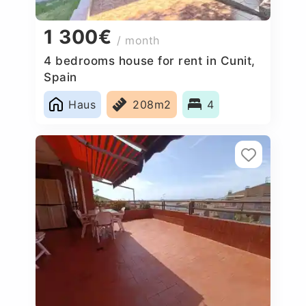
1 300€
/ month
4 bedrooms house for rent in Cunit,
Spain
Haus
208m2
4