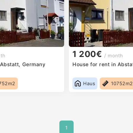
1 200€
nth
/ month
n Abstatt, Germany
House for rent in Abst
752m2
Haus
10752m2
1