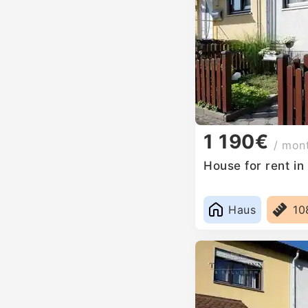
1 190€
/ mon
House for rent i
Haus
10