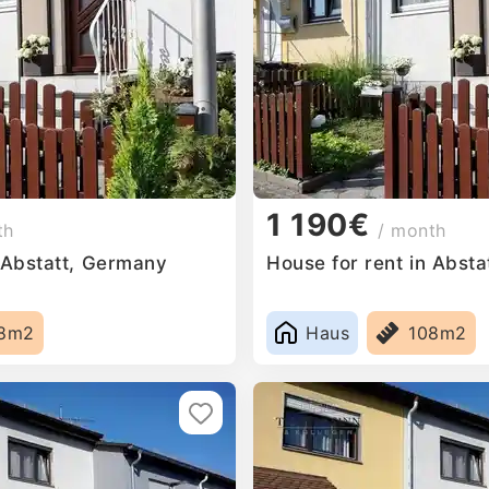
1 190€
th
/ month
n Abstatt, Germany
House for rent in Abst
8m2
Haus
108m2