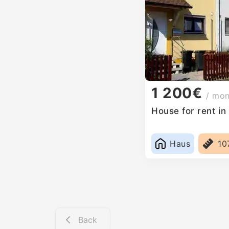
1 200€
/ mo
House for rent i
Haus
10
Back