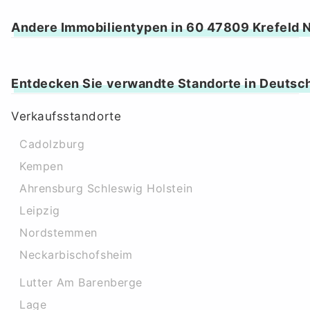
Andere Immobilientypen in 60 47809 Krefeld 
Entdecken Sie verwandte Standorte in Deutsc
Verkaufsstandorte
Cadolzburg
Kempen
Ahrensburg Schleswig Holstein
Leipzig
Nordstemmen
Neckarbischofsheim
Lutter Am Barenberge
Lage