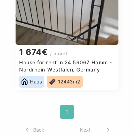
1 674€
/ month
House for rent in 24 59067 Hamm -
Nordrhein-Westfalen, Germany
Haus
12443m2
1
Back
Next