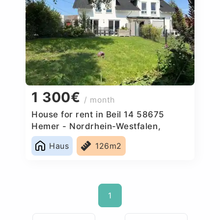
1 300€
/ month
House for rent in Beil 14 58675
Hemer - Nordrhein-Westfalen,
Germany
Haus
126m2
1