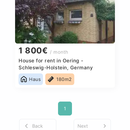
1 800€
/ month
House for rent in Oering -
Schleswig-Holstein, Germany
Haus
180m2
1
Back
Next