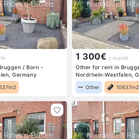
1 300€
nth
/ month
 Bruggen / Born -
Other for rent in Brugg
alen, Germany
Nordrhein-Westfalen, 
637m2
Other
10637m