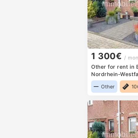
1 300€
/ mo
Other for rent in
Nordrhein-Westf
Other
10