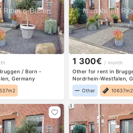
1 300€
nth
/ month
 Bruggen / Born -
Other for rent in Brugg
alen, Germany
Nordrhein-Westfalen, 
637m2
Other
10637m