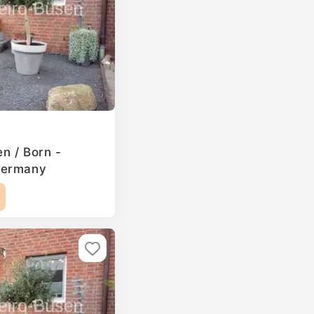
en / Born -
Germany
2