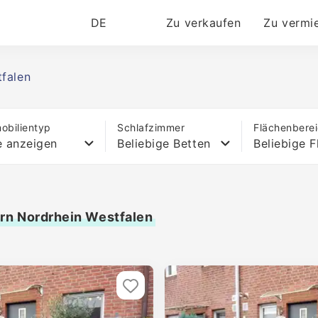
DE
Zu verkaufen
Zu vermi
falen
obilientyp
Schlafzimmer
Flächenbere
e anzeigen
Beliebige Betten
Beliebige F
orn Nordrhein Westfalen