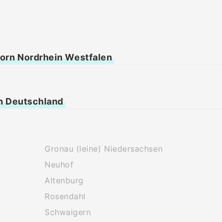
orn Nordrhein Westfalen
n Deutschland
Gronau (leine) Niedersachsen
Neuhof
Altenburg
Rosendahl
Schwaigern