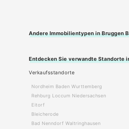
Andere Immobilientypen in Bruggen B
Entdecken Sie verwandte Standorte i
Verkaufsstandorte
Nordheim Baden Wurttemberg
Rehburg Loccum Niedersachsen
Eitorf
Bleicherode
Bad Nenndorf Waltringhausen