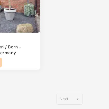
en / Born -
Germany
2
Next