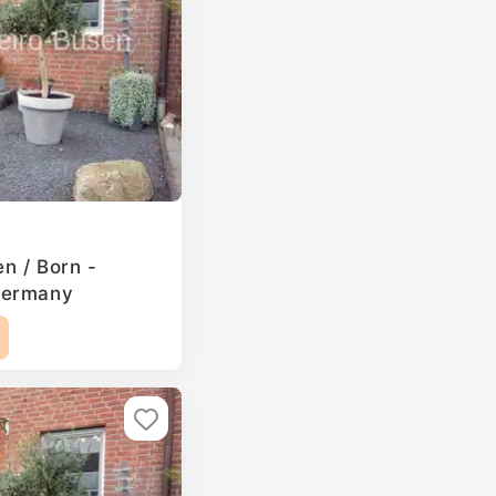
en / Born -
Germany
2