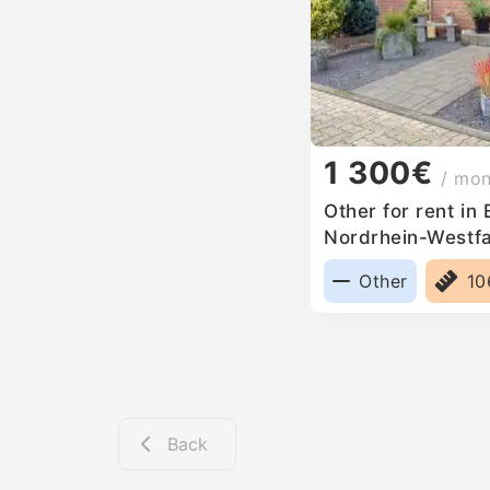
1 300€
/ mo
Other for rent in
Nordrhein-Westf
Other
10
Back