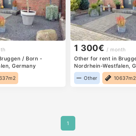
1 300€
nth
/ month
 Bruggen / Born -
Other for rent in Brugg
alen, Germany
Nordrhein-Westfalen, 
637m2
Other
10637m
1