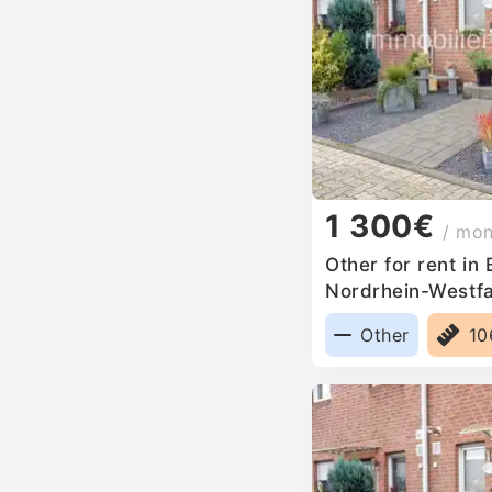
1 300€
/ mo
Other for rent in
Nordrhein-Westf
Other
10