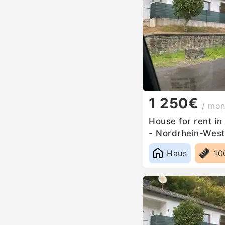
1 250€
/ mon
House for rent in
- Nordrhein-West
Haus
10