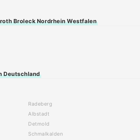
roth Broleck Nordrhein Westfalen
n Deutschland
Radeberg
Albstadt
Detmold
Schmalkalden