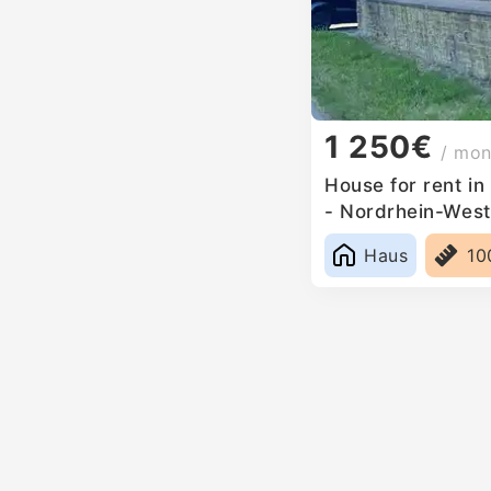
1 250€
/ mon
House for rent in
- Nordrhein-West
Haus
10