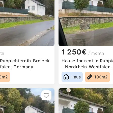
1 250€
th
/ month
 Ruppichteroth-Broleck
House for rent in Rupp
falen, Germany
- Nordrhein-Westfalen
0m2
Haus
100m2