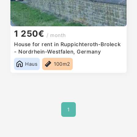
1 250€
/ month
House for rent in Ruppichteroth-Broleck
- Nordrhein-Westfalen, Germany
Haus
100m2
1