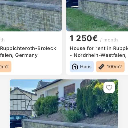
1 250€
th
/ month
 Ruppichteroth-Broleck
House for rent in Rupp
falen, Germany
- Nordrhein-Westfalen
0m2
Haus
100m2