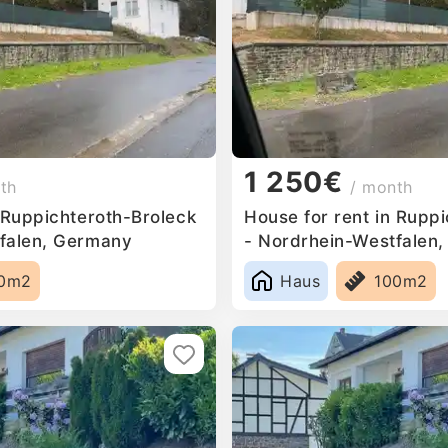
1 250€
th
/ month
 Ruppichteroth-Broleck
House for rent in Rupp
falen, Germany
- Nordrhein-Westfalen
0m2
Haus
100m2