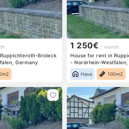
1 250€
th
/ month
 Ruppichteroth-Broleck
House for rent in Rupp
falen, Germany
- Nordrhein-Westfalen
0m2
Haus
100m2