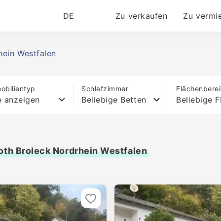
DE
Zu verkaufen
Zu vermi
hein Westfalen
obilientyp
Schlafzimmer
Flächenbere
e anzeigen
Beliebige Betten
Beliebige F
oth Broleck Nordrhein Westfalen