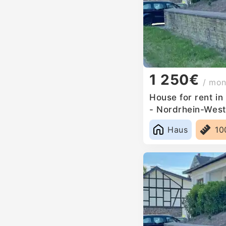
1 250€
/ mon
House for rent in
- Nordrhein-West
Haus
10