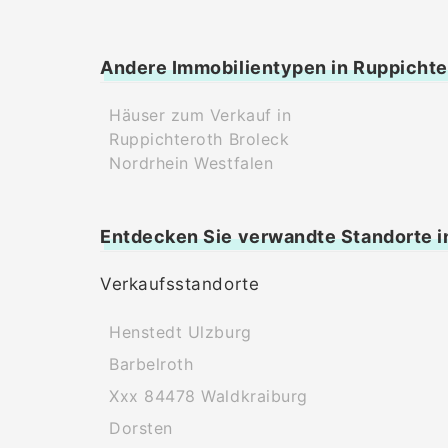
Andere Immobilientypen in Ruppichte
Häuser zum Verkauf in
Ruppichteroth Broleck
Nordrhein Westfalen
Entdecken Sie verwandte Standorte i
Verkaufsstandorte
Henstedt Ulzburg
Barbelroth
Xxx 84478 Waldkraiburg
Dorsten