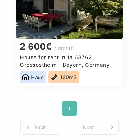
2 600€
/ month
House for rent in 1a 63762
Grossostheim - Bayern, Germany
Haus
120m2
1
Back
Next