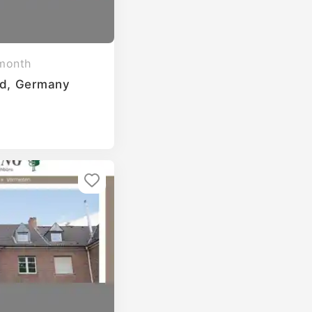
month
eld, Germany