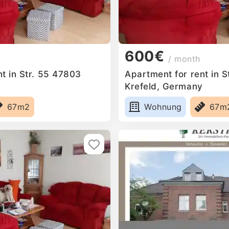
600€
/ month
t in Str. 55 47803
Apartment for rent in 
y
Krefeld, Germany
67m2
Wohnung
67m