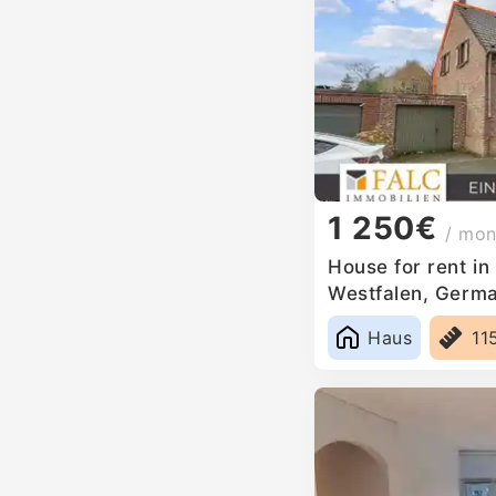
1 250€
/ mon
House for rent in
Westfalen, Germ
Haus
11