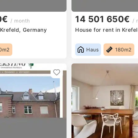
0€
14 501 650€
/ month
/ 
n Krefeld, Germany
House for rent in Kref
0m2
Haus
180m2