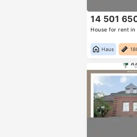
14 501 65
House for rent i
Haus
18