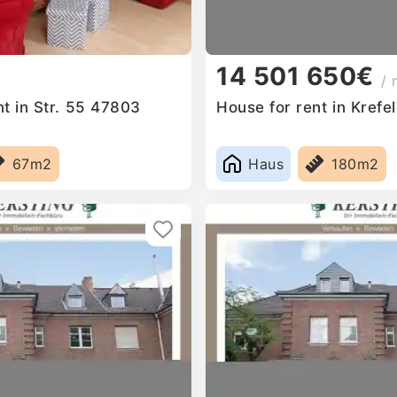
14 501 650€
/ 
t in Str. 55 47803
House for rent in Kref
y
67m2
Haus
180m2