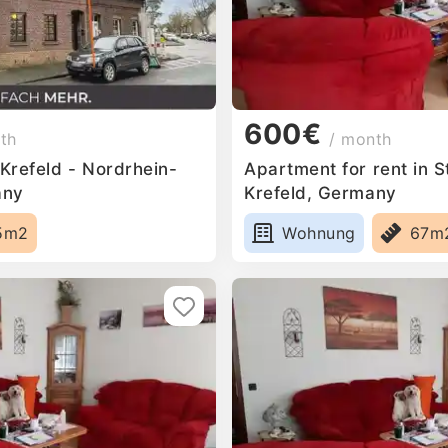
600€
th
/ month
 Krefeld - Nordrhein-
Apartment for rent in 
any
Krefeld, Germany
5m2
Wohnung
67m