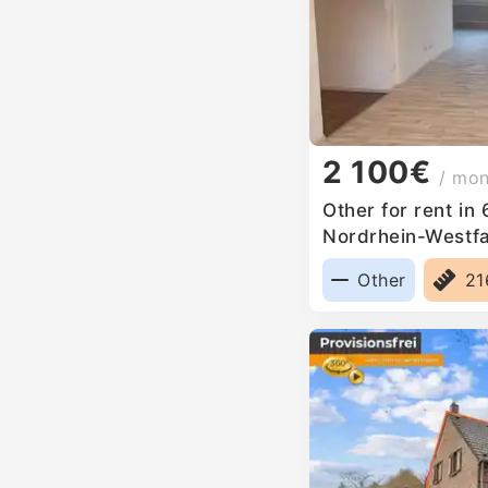
2 100€
/ mo
Other for rent in
Nordrhein-Westf
Other
2