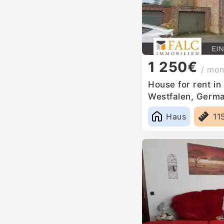
1 250€
/ mon
House for rent in
Westfalen, Germ
Haus
11