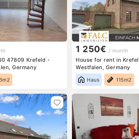
1 250€
nth
/ month
 60 47809 Krefeld -
House for rent in Krefe
alen, Germany
Westfalen, Germany
16m2
Haus
115m2