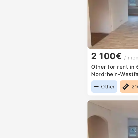
2 100€
/ mo
Other for rent in
Nordrhein-Westf
Other
2