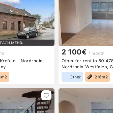
2 100€
th
/ month
 Krefeld - Nordrhein-
Other for rent in 60 47
any
Nordrhein-Westfalen, 
5m2
Other
216m2