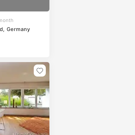
month
eld, Germany