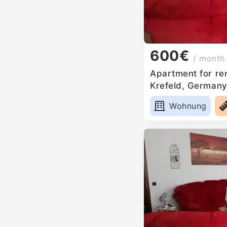
600€
/ month
Apartment for ren
Krefeld, German
Wohnung