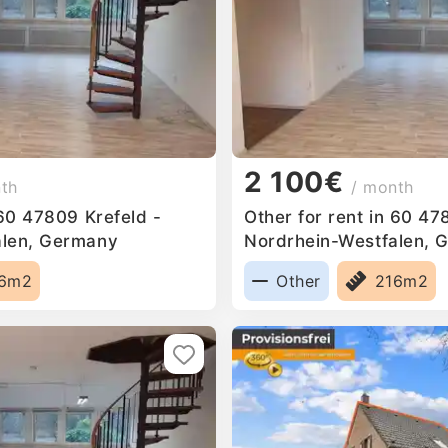
2 100€
nth
/ month
 60 47809 Krefeld -
Other for rent in 60 47
alen, Germany
Nordrhein-Westfalen, 
16m2
Other
216m2