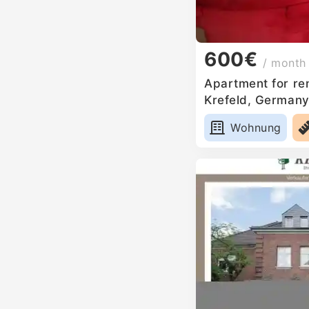
600€
/ month
Apartment for ren
Krefeld, German
Wohnung