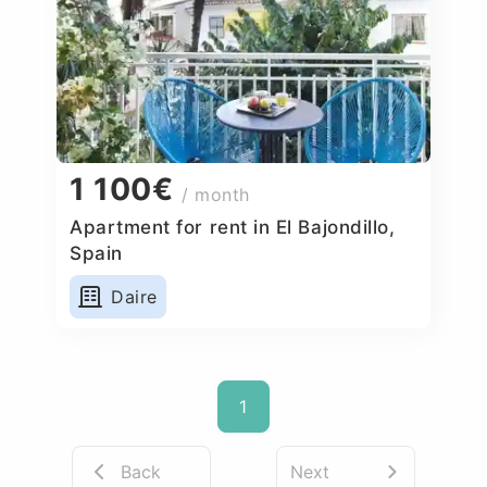
1 100€
/ month
Apartment for rent in El Bajondillo,
Spain
Daire
1
Back
Next