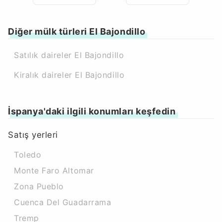
Diğer mülk türleri El Bajondillo
Satılık daireler El Bajondillo
Kiralık daireler El Bajondillo
İspanya'daki ilgili konumları keşfedin
Satış yerleri
Toledo
Monte Faro Altomar
Zona Pueblo
Cuenca Del Guadarrama
Tremp