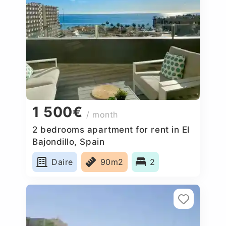
1 500€
/ month
2 bedrooms apartment for rent in El
Bajondillo, Spain
Daire
90m2
2