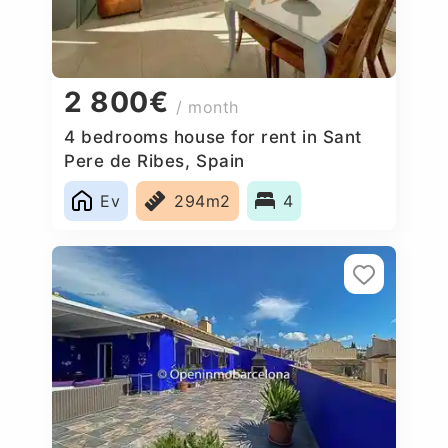
2 800€
/ month
4 bedrooms house for rent in Sant
Pere de Ribes, Spain
Ev
294m2
4