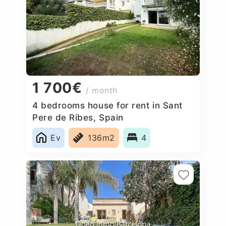
1 700€
/ month
4 bedrooms house for rent in Sant
Pere de Ribes, Spain
Ev
136m2
4