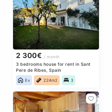
2 300€
/ month
3 bedrooms house for rent in Sant
Pere de Ribes, Spain
Ev
224m2
3