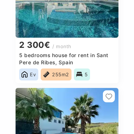
2 300€
/ month
5 bedrooms house for rent in Sant
Pere de Ribes, Spain
Ev
255m2
5