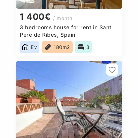
1 400€
/ month
3 bedrooms house for rent in Sant
Pere de Ribes, Spain
Ev
180m2
3