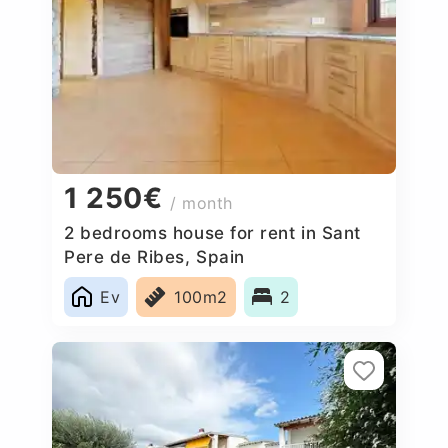
1 250€
/ month
2 bedrooms house for rent in Sant
Pere de Ribes, Spain
Ev
100m2
2