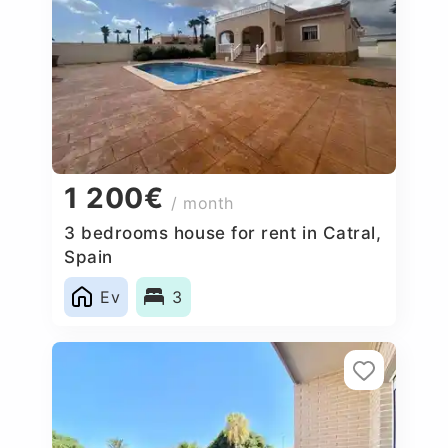
1 200€
/ month
3 bedrooms house for rent in Catral,
Spain
Ev
3