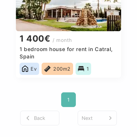
1 400€
/ month
1 bedroom house for rent in Catral,
Spain
Ev
200m2
1
1
Back
Next