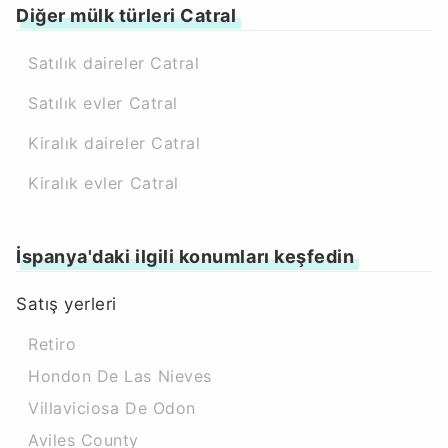
Diğer mülk türleri Catral
Satılık daireler Catral
Satılık evler Catral
Kiralık daireler Catral
Kiralık evler Catral
İspanya'daki ilgili konumları keşfedin
Satış yerleri
Retiro
Hondon De Las Nieves
Villaviciosa De Odon
Aviles County