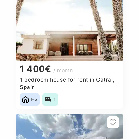
1 400€
/ month
1 bedroom house for rent in Catral,
Spain
Ev
1