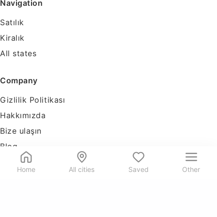
Navigation
Satılık
Kiralık
All states
Company
Gizlilik Politikası
Hakkımızda
Bize ulaşın
Blog
Tools
Home
All cities
Saved
Other