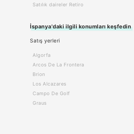
Satılık daireler Retiro
İspanya'daki ilgili konumları keşfedin
Satış yerleri
Algorfa
Arcos De La Frontera
Brion
Los Alcazares
Campo De Golf
Graus