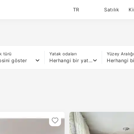
TR
Satılık
Ki
k türü
Yatak odaları
Yüzey Aralığ
sini göster
Herhangi bir yatak