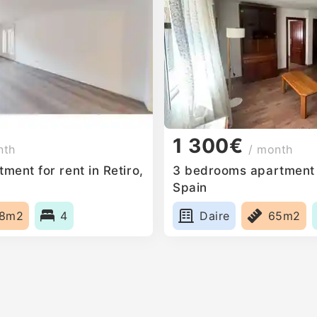
1 300€
nth
/ month
ent for rent in Retiro,
3 bedrooms apartment fo
Spain
18m2
4
Daire
65m2