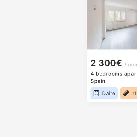
2 300€
/ mo
4 bedrooms apartm
Spain
Daire
1