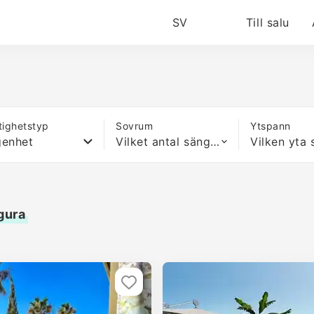
SV
Till salu
tighetstyp
Sovrum
Ytspann
genhet
Vilket antal sängar som helst
egura