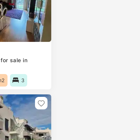
or sale in
m2
3