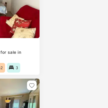
or sale in
m2
3