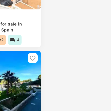
or sale in
 Spain
m2
4