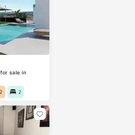
or sale in
2
2