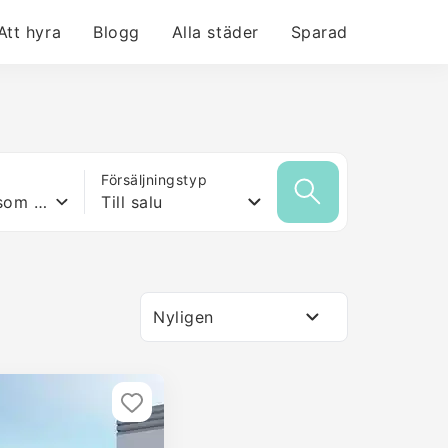
Att hyra
Blogg
Alla städer
Sparad
Försäljningstyp
Vilken yta som helst
Till salu
Nyligen