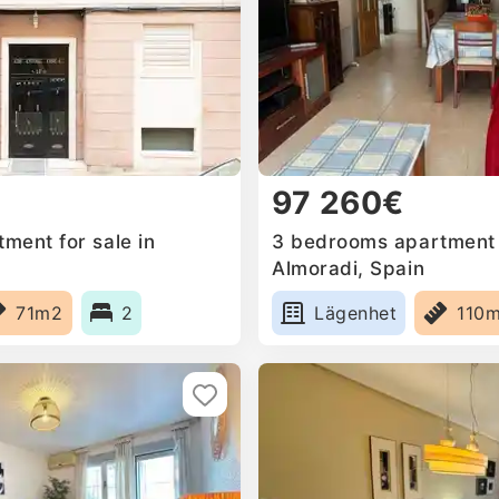
97 260€
ment for sale in
3 bedrooms apartment f
Almoradi, Spain
71m2
2
Lägenhet
110