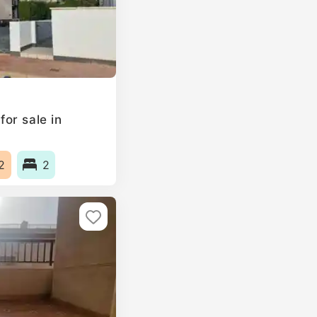
or sale in
n
2
2