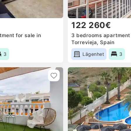
122 260€
ment for sale in
3 bedrooms apartment f
Torrevieja, Spain
3
Lägenhet
3