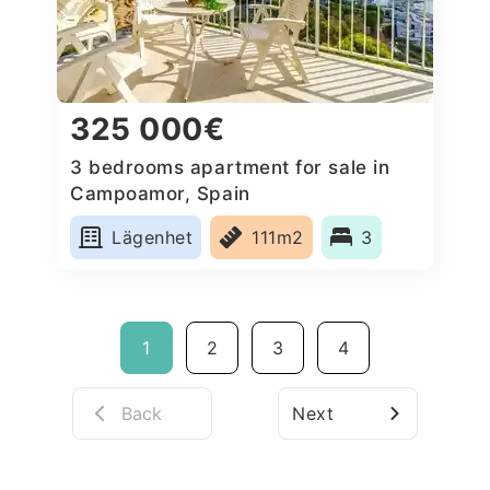
325 000€
3 bedrooms apartment for sale in
Campoamor, Spain
Lägenhet
111m2
3
1
2
3
4
Back
Next