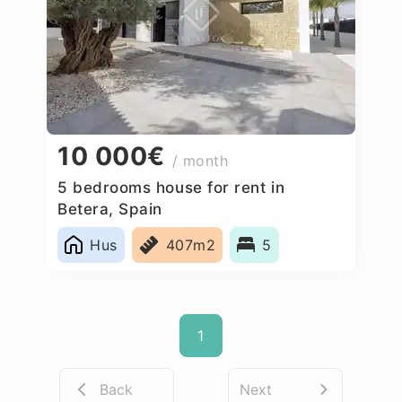
10 000€
/ month
5 bedrooms house for rent in
Betera, Spain
Hus
407m2
5
1
Back
Next