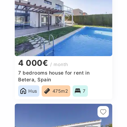
4 000€
/ month
7 bedrooms house for rent in
Betera, Spain
Hus
475m2
7