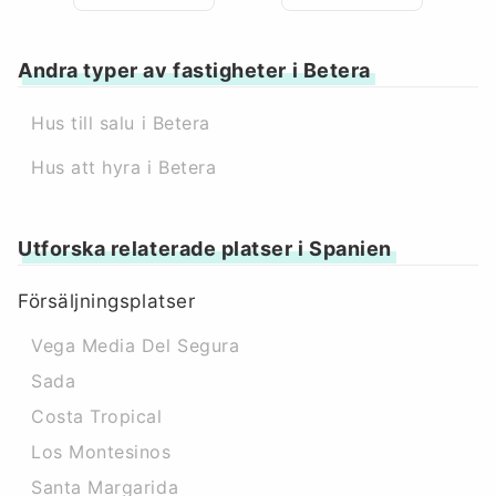
Andra typer av fastigheter i Betera
Hus till salu i Betera
Hus att hyra i Betera
Utforska relaterade platser i Spanien
Försäljningsplatser
Vega Media Del Segura
Sada
Costa Tropical
Los Montesinos
Santa Margarida