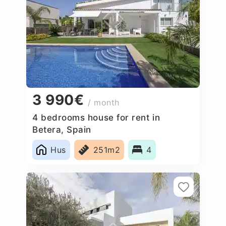
3 990€
/ month
4 bedrooms house for rent in
Betera, Spain
Hus
251m2
4