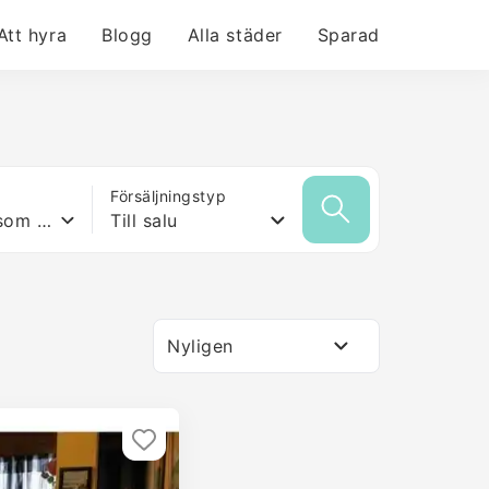
Att hyra
Blogg
Alla städer
Sparad
Försäljningstyp
Vilken yta som helst
Till salu
Nyligen