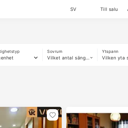
SV
Till salu
tighetstyp
Sovrum
Ytspann
genhet
Vilket antal sängar som helst