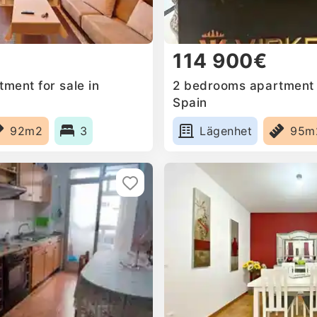
114 900€
ment for sale in
2 bedrooms apartment f
Spain
92m2
3
Lägenhet
95m