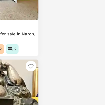
or sale in Naron,
2
2