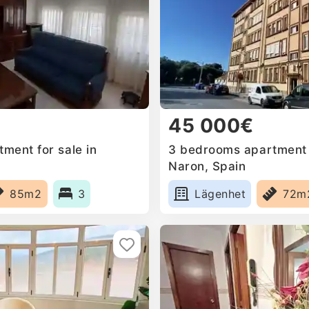
45 000€
ment for sale in
3 bedrooms apartment f
Naron, Spain
85m2
3
Lägenhet
72m