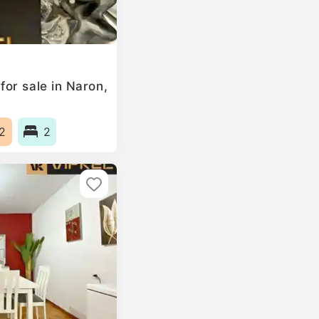
or sale in Naron,
2
2