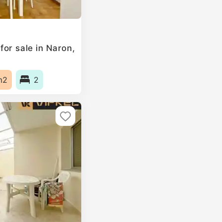
or sale in Naron,
m2
2