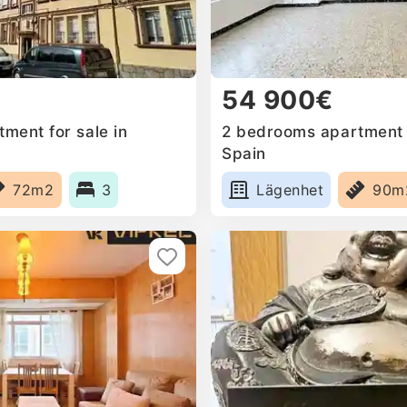
54 900€
ment for sale in
2 bedrooms apartment f
Spain
72m2
3
Lägenhet
90m