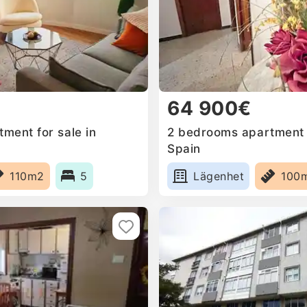
64 900€
ment for sale in
2 bedrooms apartment f
Spain
110m2
5
Lägenhet
100