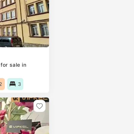
or sale in
2
3