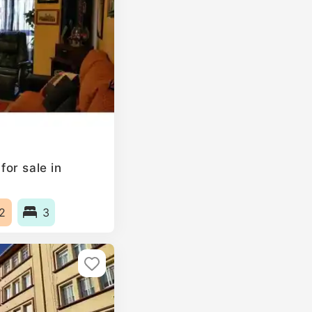
or sale in
2
3