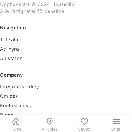
Upphovsrätt © 2024 HouseNix
Alla rättigheter förbehållna.
Navigation
Till salu
Att hyra
All states
Company
Integritetspolicy
Om oss
Kontakta oss
Blogg
Tools
Home
All cities
Saved
Other