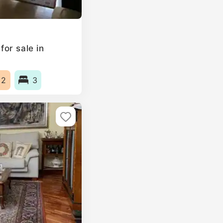
or sale in
m2
3