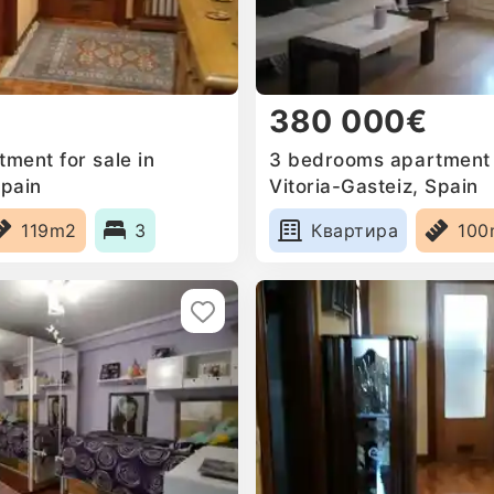
380 000€
ment for sale in
3 bedrooms apartment f
Spain
Vitoria-Gasteiz, Spain
119m2
3
Квартира
100