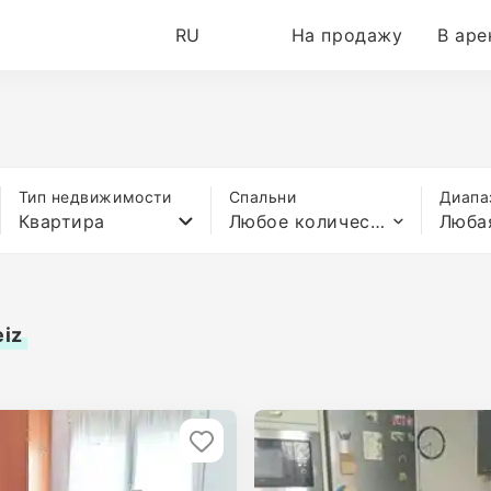
RU
На продажу
В аре
Тип недвижимости
Спальни
Диапа
Квартира
Любое количество спален
Люба
eiz