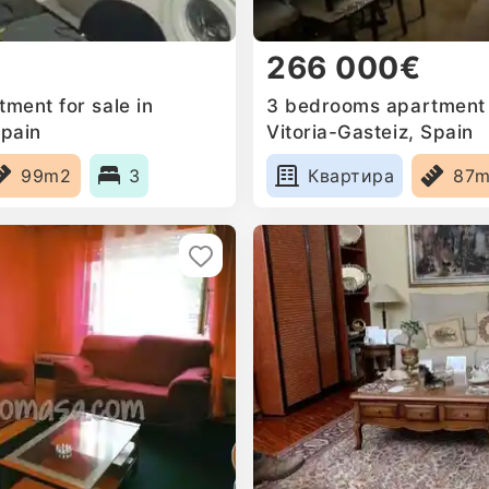
266 000€
ment for sale in
3 bedrooms apartment f
Spain
Vitoria-Gasteiz, Spain
99m2
3
Квартира
87