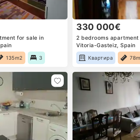
330 000€
ment for sale in
2 bedrooms apartment f
Spain
Vitoria-Gasteiz, Spain
135m2
3
Квартира
78