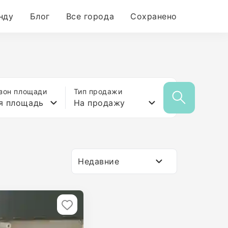
нду
Блог
Все города
Сохранено
зон площади
Тип продажи
я площадь
На продажу
Недавние