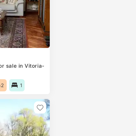
 sale in Vitoria-
m2
1