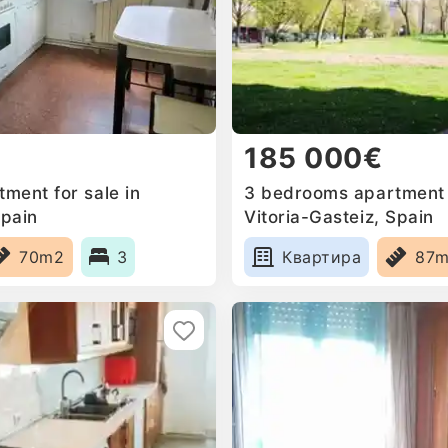
185 000€
ment for sale in
3 bedrooms apartment f
Spain
Vitoria-Gasteiz, Spain
70m2
3
Квартира
87