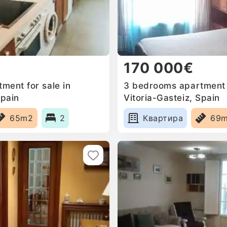
170 000€
ment for sale in
3 bedrooms apartment f
Spain
Vitoria-Gasteiz, Spain
65m2
2
Квартира
69