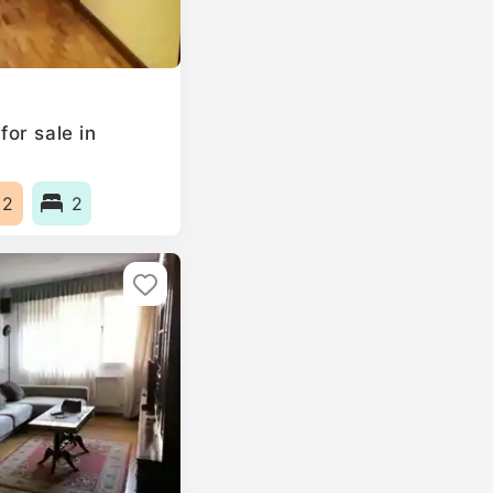
or sale in
m2
2