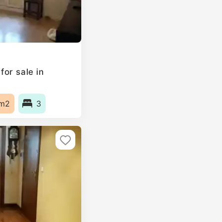
or sale in
m2
3