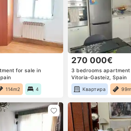
270 000€
ment for sale in
3 bedrooms apartment f
Spain
Vitoria-Gasteiz, Spain
114m2
4
Квартира
99