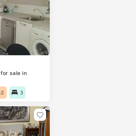
or sale in
m2
3