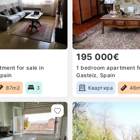
195 000€
ment for sale in
1 bedroom apartment for
Spain
Gasteiz, Spain
87m2
3
Квартира
46