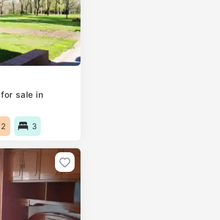
or sale in
m2
3