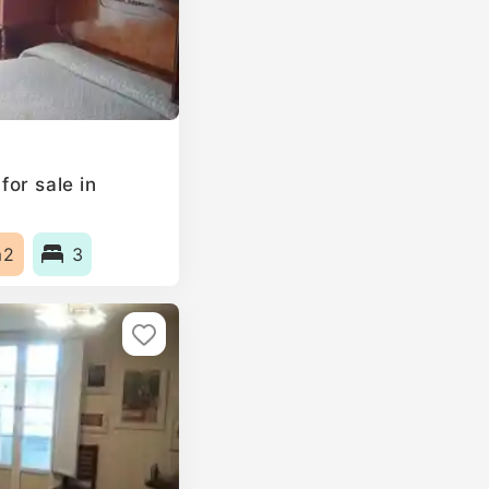
or sale in
m2
3