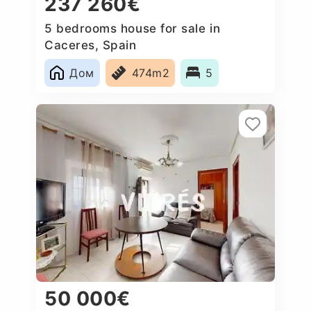
237 260€
5 bedrooms house for sale in
Caceres‎, Spain
Дом
474m2
5
50 000€