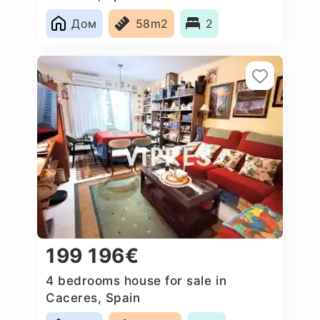
Дом
58m2
2
199 196€
4 bedrooms house for sale in
Caceres‎, Spain