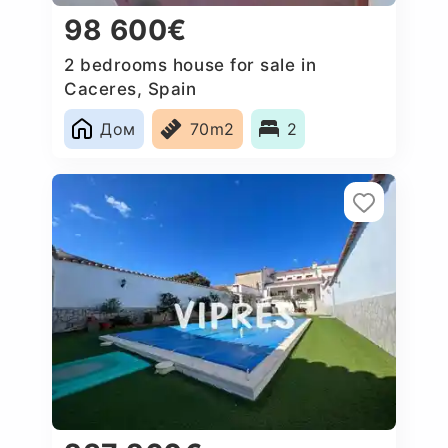
98 600€
2 bedrooms house for sale in
Caceres‎, Spain
Дом
70m2
2