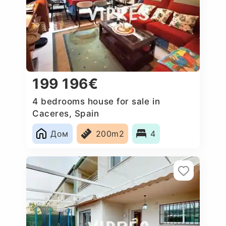
199 196€
4 bedrooms house for sale in
Caceres‎, Spain
Дом
200m2
4