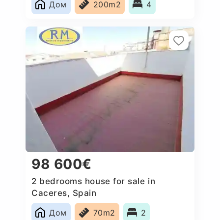
Дом
200m2
4
98 600€
2 bedrooms house for sale in
Caceres‎, Spain
Дом
70m2
2