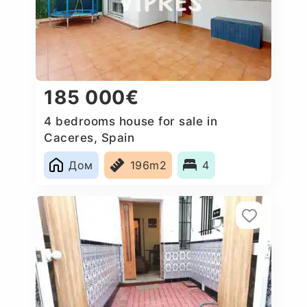
185 000€
4 bedrooms house for sale in
Caceres‎, Spain
Дом
196m2
4