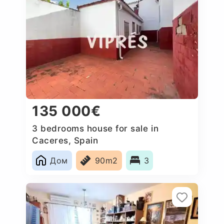
135 000€
3 bedrooms house for sale in
Caceres‎, Spain
Дом
90m2
3