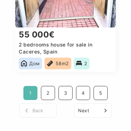
55 000€
2 bedrooms house for sale in
Caceres‎, Spain
Дом
58m2
2
1
2
3
4
5
Back
Next