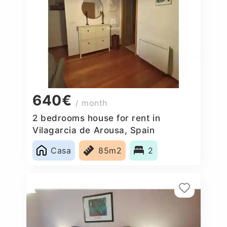
640€
/ month
2 bedrooms house for rent in
Vilagarcia de Arousa, Spain
Casa
85m2
2