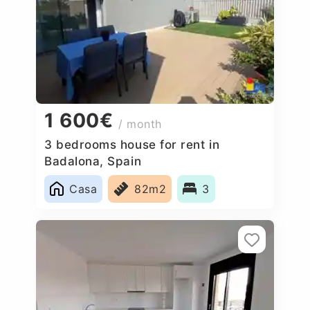
1 600€
/ month
3 bedrooms house for rent in
Badalona, Spain
Casa
82m2
3