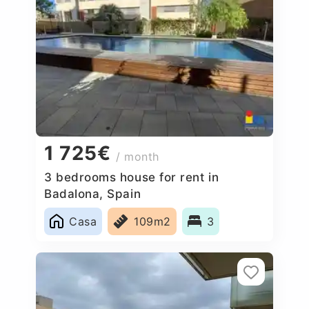
1 725€
/ month
3 bedrooms house for rent in
Badalona, Spain
Casa
109m2
3