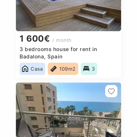
1 600€
/ month
3 bedrooms house for rent in
Badalona, Spain
Casa
109m2
3