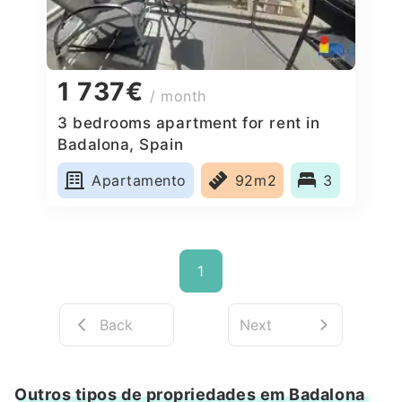
1 737€
/ month
3 bedrooms apartment for rent in
Badalona, Spain
Apartamento
92m2
3
1
Back
Next
Outros tipos de propriedades em Badalona