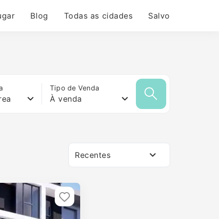
ugar
Blog
Todas as cidades
Salvo
a
Tipo de Venda
rea
À venda
Recentes