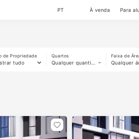
PT
À venda
Para al
o de Propriedade
Quartos
Faixa de Áre
strar tudo
Qualquer quantidade de quartos
Qualquer á