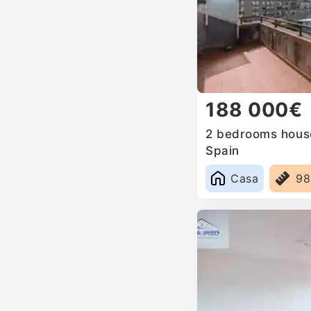
188 000€
2 bedrooms house
Spain
Casa
9