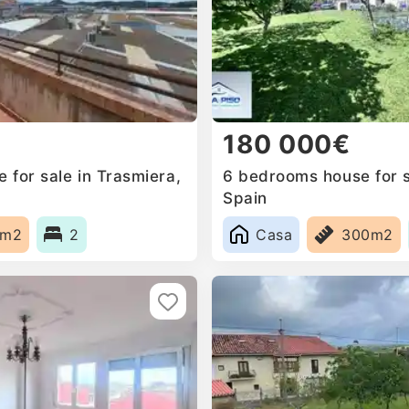
180 000€
 for sale in Trasmiera,
6 bedrooms house for s
Spain
8m2
2
Casa
300m2