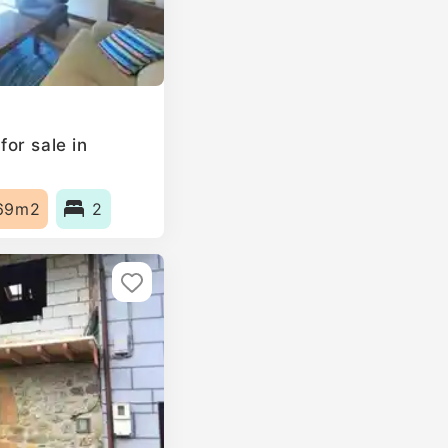
or sale in
69m2
2