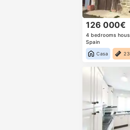
126 000€
4 bedrooms house
Spain
Casa
2