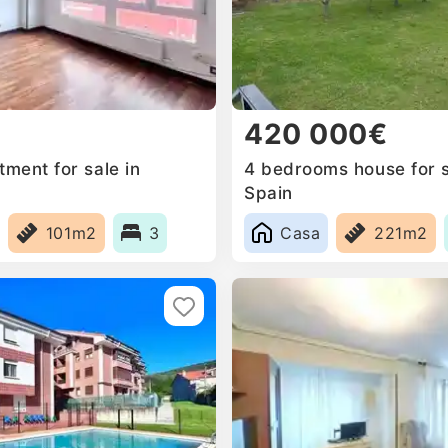
420 000€
ment for sale in
4 bedrooms house for s
Spain
101m2
3
Casa
221m2