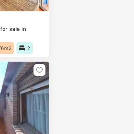
or sale in
76m2
2