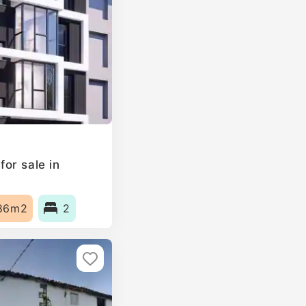
or sale in
86m2
2