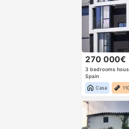
270 000€
3 bedrooms house
Spain
Casa
11