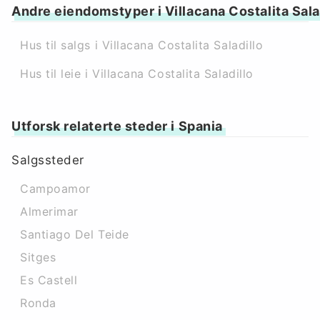
Andre eiendomstyper i Villacana Costalita Sala
Hus til salgs i Villacana Costalita Saladillo
Hus til leie i Villacana Costalita Saladillo
Utforsk relaterte steder i Spania
Salgssteder
Campoamor
Almerimar
Santiago Del Teide
Sitges
Es Castell
Ronda