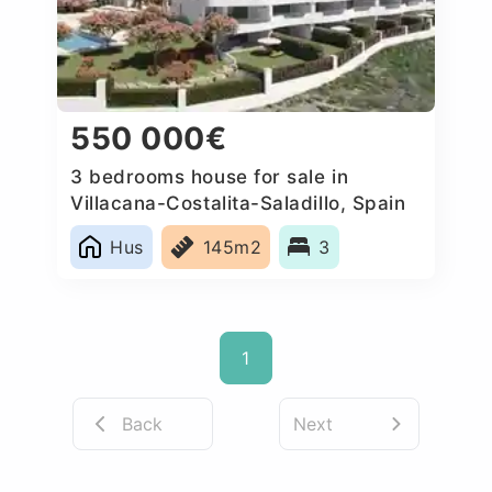
550 000€
3 bedrooms house for sale in
Villacana-Costalita-Saladillo, Spain
Hus
145m2
3
1
Back
Next