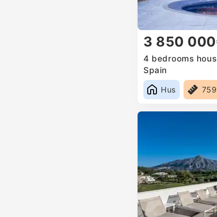
3 850 00
4 bedrooms house 
Spain
Hus
75