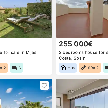
255 000€
for sale in Mijas
2 bedrooms house for s
Costa, Spain
8m2
3
Hus
90m2