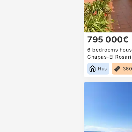
795 000€
6 bedrooms house
Chapas-El Rosari
Hus
36