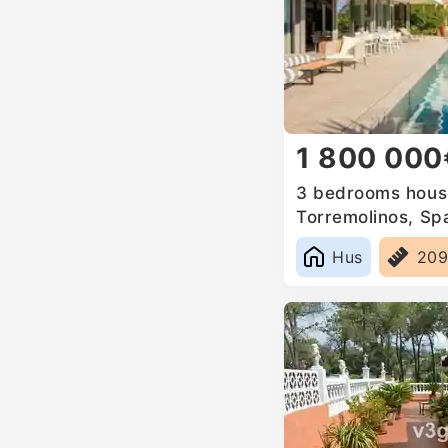
1 800 000
3 bedrooms house
Torremolinos, Sp
Hus
20