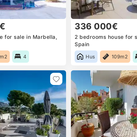
0€
336 000€
for sale in Marbella,
2 bedrooms house for s
Spain
9m2
4
Hus
109m2