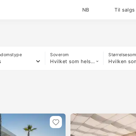
NB
Til salgs
ndomstype
Soverom
Størrelseso
s
Hvilket som helst antall soverom