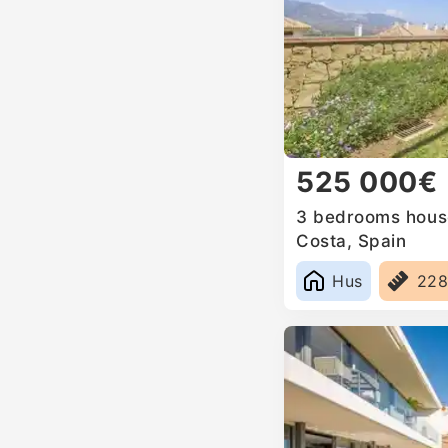
525 000€
3 bedrooms house 
Costa, Spain
Hus
22