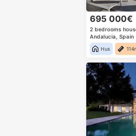
695 000€
2 bedrooms house
Andalucia, Spain
Hus
114