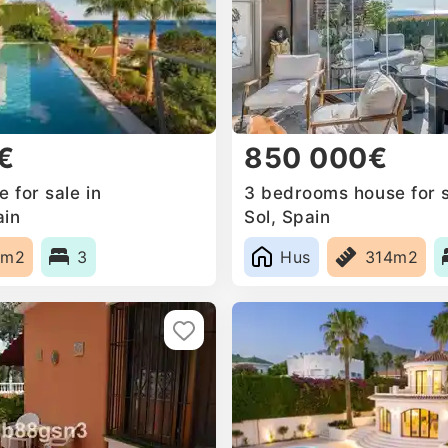
€
850 000€
 for sale in
3 bedrooms house for s
ain
Sol, Spain
9m2
3
Hus
314m2