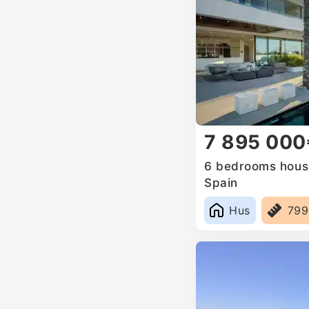
7 895 000
6 bedrooms house
Spain
Hus
79