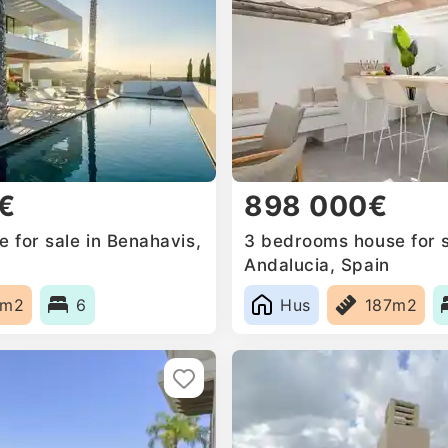
€
898 000€
 for sale in Benahavis,
3 bedrooms house for s
Andalucia, Spain
9m2
6
Hus
187m2