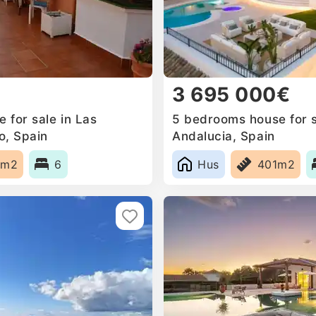
3 695 000€
 for sale in Las
5 bedrooms house for s
o, Spain
Andalucia, Spain
0m2
6
Hus
401m2