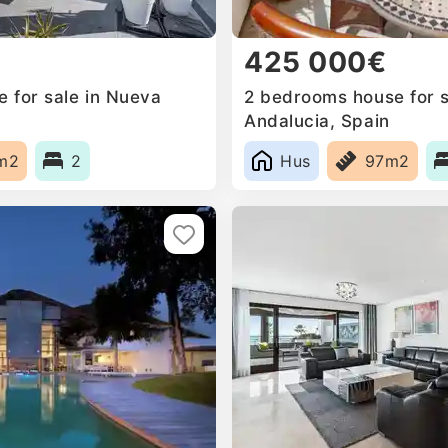
425 000€
 for sale in Nueva
2 bedrooms house for s
Andalucia, Spain
m2
2
Hus
97m2