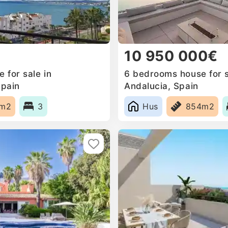
10 950 000€
 for sale in
6 bedrooms house for s
Spain
Andalucia, Spain
4m2
3
Hus
854m2