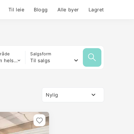
Til leie
Blogg
Alle byer
Lagret
mråde
Salgsform
Hvilken som helst størrelse
Til salgs
Nylig