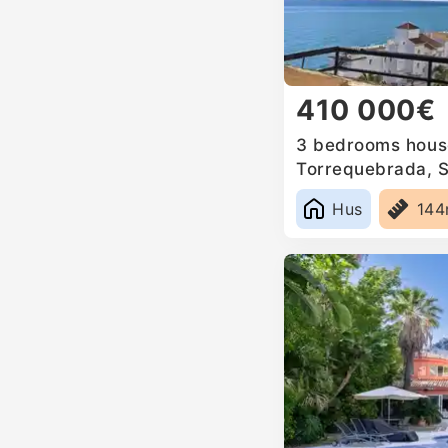
410 000€
3 bedrooms house
Torrequebrada, 
Hus
14