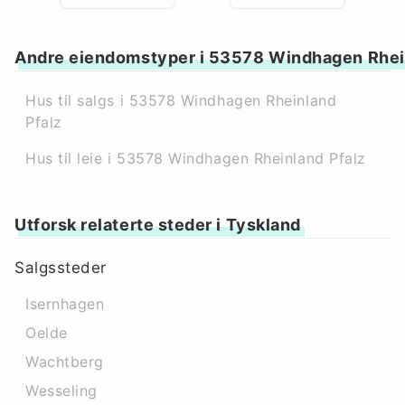
Andre eiendomstyper i 53578 Windhagen Rhei
Hus til salgs i 53578 Windhagen Rheinland
Pfalz
Hus til leie i 53578 Windhagen Rheinland Pfalz
Utforsk relaterte steder i Tyskland
Salgssteder
Isernhagen
Oelde
Wachtberg
Wesseling