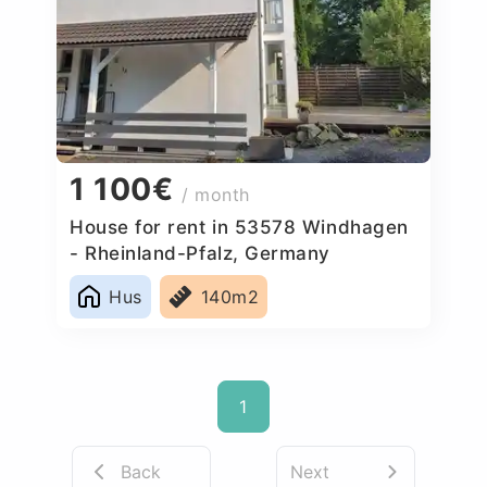
1 100€
/ month
House for rent in 53578 Windhagen
- Rheinland-Pfalz, Germany
Hus
140m2
1
Back
Next