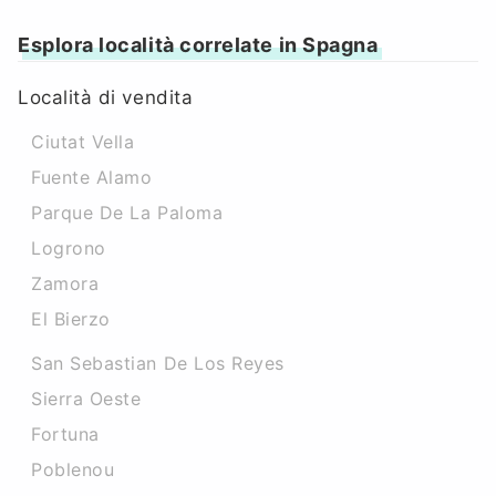
Esplora località correlate in Spagna
Località di vendita
Ciutat Vella
Fuente Alamo
Parque De La Paloma
Logrono
Zamora
El Bierzo
San Sebastian De Los Reyes
Sierra Oeste
Fortuna
Poblenou