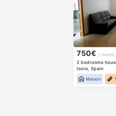
750€
/ month
2 bedrooms house
Isora, Spain
Maison