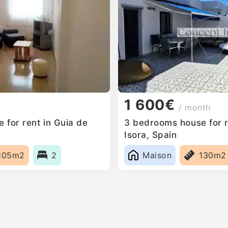
1 600€
/ month
 for rent in Guia de
3 bedrooms house for r
Isora, Spain
105m2
2
Maison
130m2