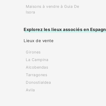
Maisons à vendre à Guia De
Isora
Explorez les lieux associés en Espag
Lieux de vente
Girones
La Campina
Alcobendas
Tarragones
Donostialdea
Avila