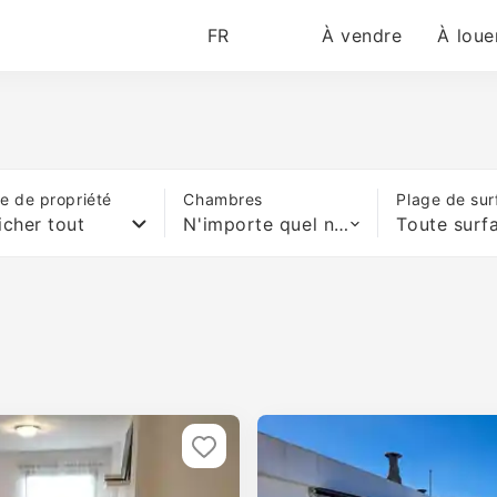
FR
À vendre
À loue
e de propriété
Chambres
Plage de sur
icher tout
N'importe quel nombre de lits
Toute surf