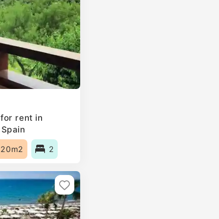
or rent in
 Spain
120m2
2