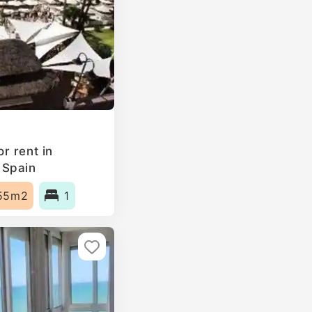
r rent in
 Spain
55m2
1