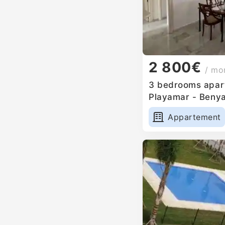
2 800€
/ mo
3 bedrooms apart
Playamar - Benya
Appartement