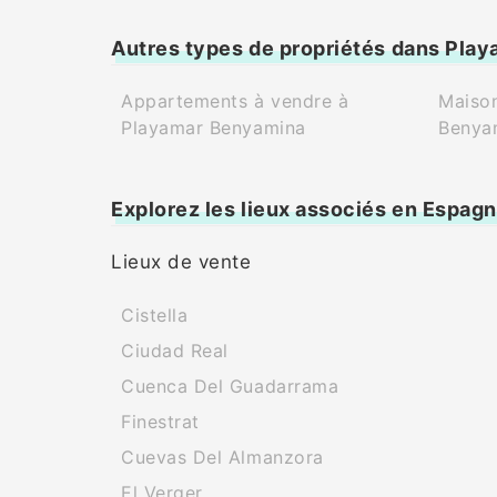
Autres types de propriétés dans Pla
Appartements à vendre à
Maison
Playamar Benyamina
Benya
Explorez les lieux associés en Espag
Lieux de vente
Cistella
Ciudad Real
Cuenca Del Guadarrama
Finestrat
Cuevas Del Almanzora
El Verger