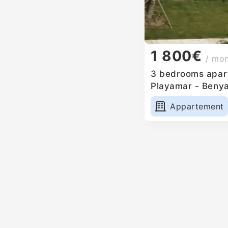
1 800€
/ mo
3 bedrooms apart
Playamar - Benya
Appartement