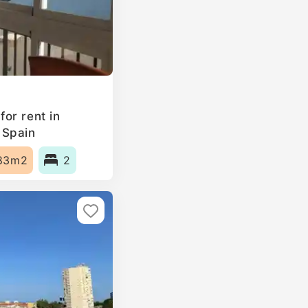
or rent in
 Spain
83m2
2