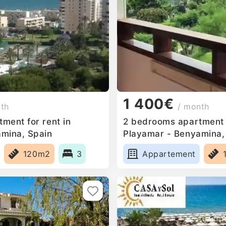
1 400€
nth
/ month
ment for rent in
2 bedrooms apartment f
mina, Spain
Playamar - Benyamina,
120m2
3
Appartement