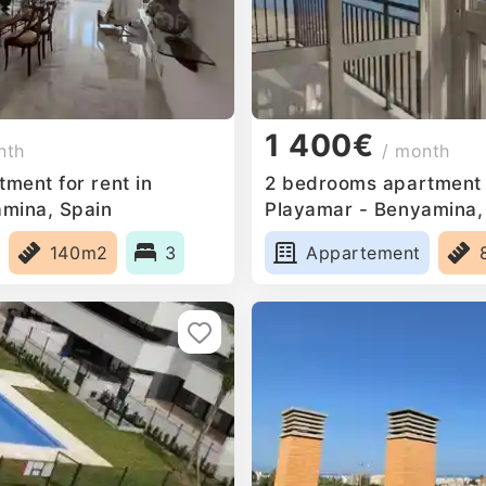
1 400€
nth
/ month
ment for rent in
2 bedrooms apartment f
mina, Spain
Playamar - Benyamina,
140m2
3
Appartement