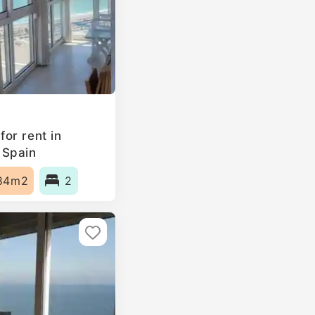
or rent in
 Spain
84m2
2