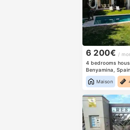
6 200€
/ mo
4 bedrooms house
Benyamina, Spai
Maison