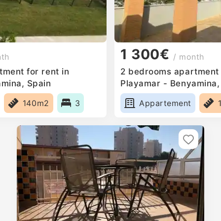
1 300€
nth
/ month
ment for rent in
2 bedrooms apartment f
mina, Spain
Playamar - Benyamina,
140m2
3
Appartement