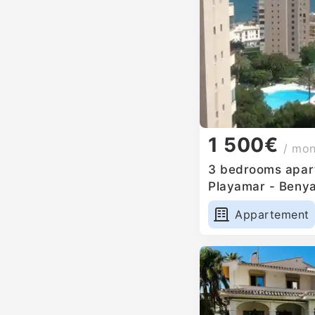
1 500€
/ mo
3 bedrooms apart
Playamar - Benya
Appartement