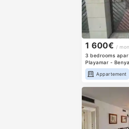
1 600€
/ mo
3 bedrooms apart
Playamar - Benya
Appartement