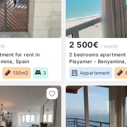
2 500€
nth
/ month
ment for rent in
2 bedrooms apartment f
mina, Spain
Playamar - Benyamina,
130m2
3
Appartement