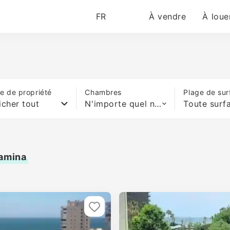
FR
À vendre
À loue
e de propriété
Chambres
Plage de sur
icher tout
N'importe quel nombre de lits
Toute surf
yamina