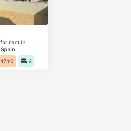
or rent in
 Spain
147m2
2