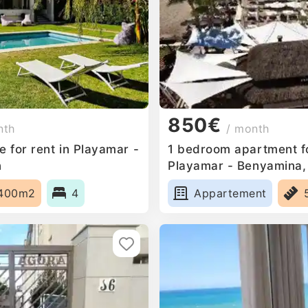
850€
nth
/ month
 for rent in Playamar -
1 bedroom apartment fo
n
Playamar - Benyamina,
400m2
4
Appartement