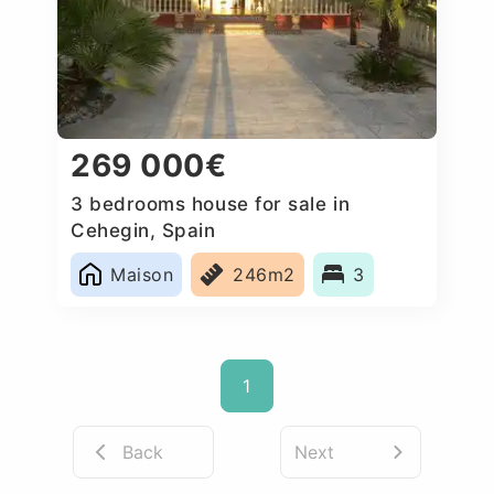
269 000€
3 bedrooms house for sale in
Cehegin, Spain
Maison
246m2
3
1
Back
Next