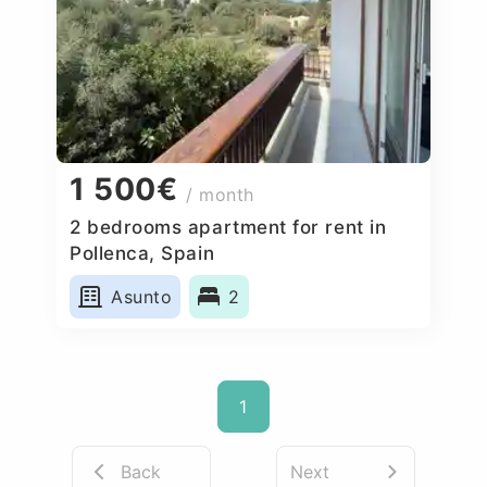
1 500€
/ month
2 bedrooms apartment for rent in
Pollenca, Spain
Asunto
2
1
Back
Next