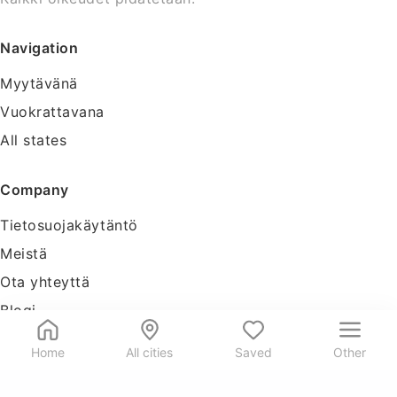
Navigation
Myytävänä
Vuokrattavana
All states
Company
Tietosuojakäytäntö
Meistä
Ota yhteyttä
Blogi
Tools
Home
All cities
Saved
Other