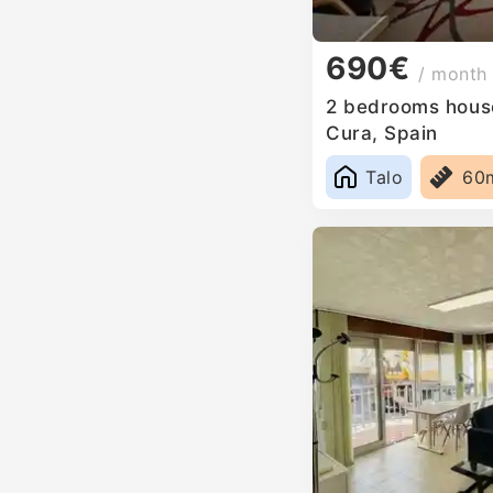
690€
/ month
2 bedrooms house 
Cura, Spain
Talo
60