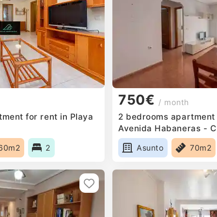
750€
/ month
ment for rent in Playa
2 bedrooms apartment f
Avenida Habaneras - C
Palangre, Spain
60m2
2
Asunto
70m2