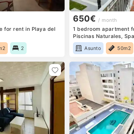
650€
/ month
for rent in Playa del
1 bedroom apartment fo
Piscinas Naturales, Spa
m2
2
Asunto
50m2