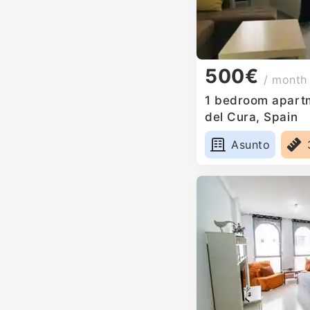
500€
/ month
1 bedroom apartm
del Cura, Spain
Asunto