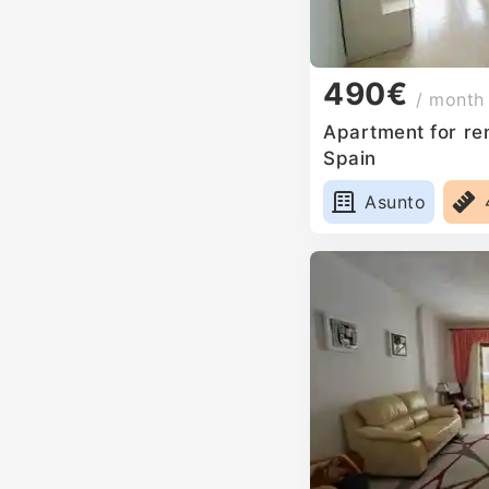
490€
/ month
Apartment for ren
Spain
Asunto