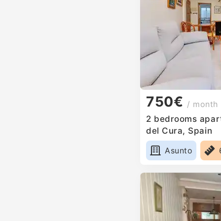
750€
/ month
2 bedrooms apart
del Cura, Spain
Asunto