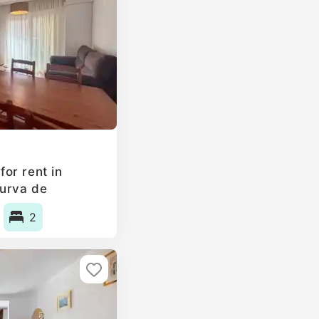
or rent in
urva de
2