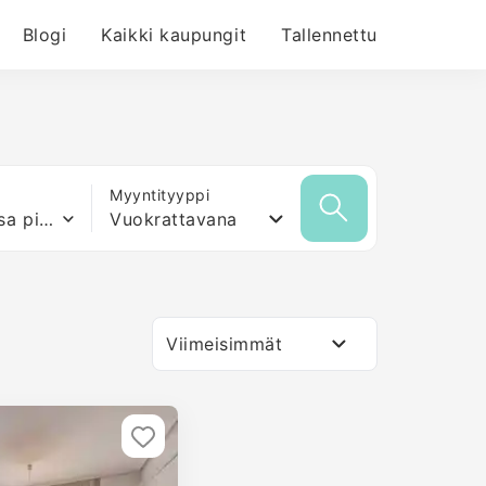
Blogi
Kaikki kaupungit
Tallennettu
Myyntityyppi
Mikä tahansa pinta-ala
Vuokrattavana
Viimeisimmät