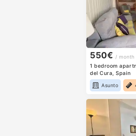
550€
/ month
1 bedroom apartm
del Cura, Spain
Asunto