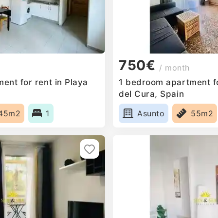
750€
/ month
ent for rent in Playa
1 bedroom apartment fo
del Cura, Spain
45m2
1
Asunto
55m2