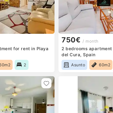
750€
/ month
ment for rent in Playa
2 bedrooms apartment f
del Cura, Spain
60m2
2
Asunto
60m2