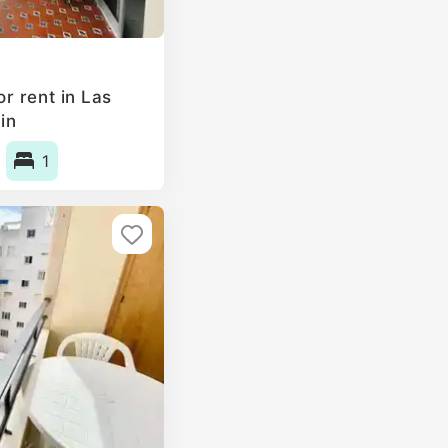
r rent in Las
in
1