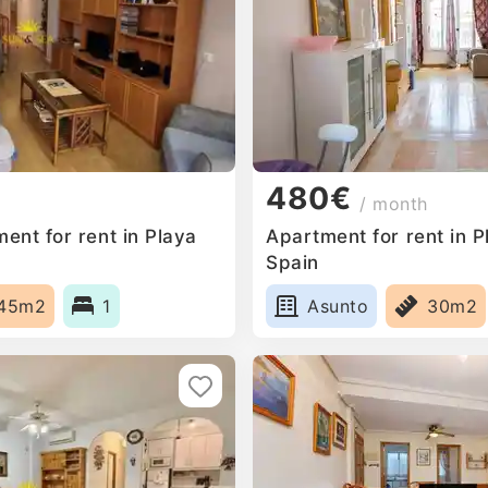
480€
/ month
ent for rent in Playa
Apartment for rent in P
Spain
45m2
1
Asunto
30m2