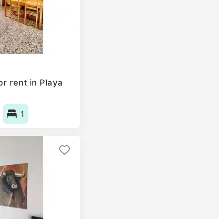
r rent in Playa
1