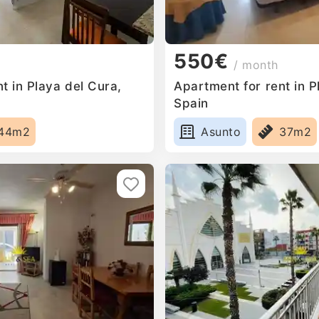
550€
/ month
t in Playa del Cura,
Apartment for rent in P
Spain
44m2
Asunto
37m2