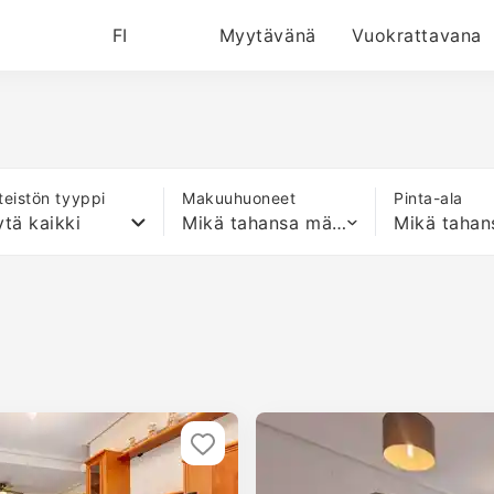
FI
Myytävänä
Vuokrattavana
nteistön tyyppi
Makuuhuoneet
Pinta-ala
tä kaikki
Mikä tahansa määrä sänkyjä