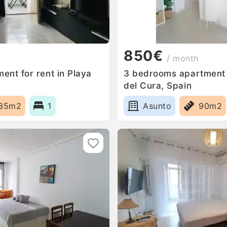
850€
/ month
ent for rent in Playa
3 bedrooms apartment f
del Cura, Spain
35m2
1
Asunto
90m2