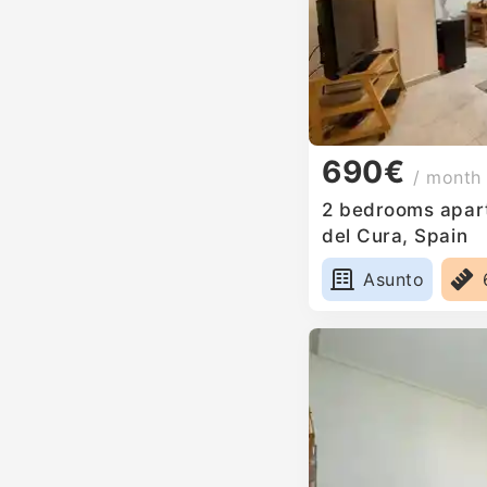
690€
/ month
2 bedrooms apart
del Cura, Spain
Asunto