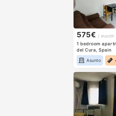
575€
/ month
1 bedroom apartm
del Cura, Spain
Asunto