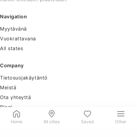
Navigation
Myytävänä
Vuokrattavana
All states
Company
Tietosuojakäytäntö
Meistä
Ota yhteyttä
Blogi
Tools
Home
All cities
Saved
Other