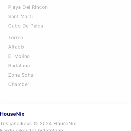
Playa Del Rincon
Sant Marti
Cabo De Palos
Torrox
Altabix
El Molino
Badalona
Zona Sohail
Chamberi
Tekijänoikeus © 2024 HouseNix
Kaikki oikeudet pidätetään.