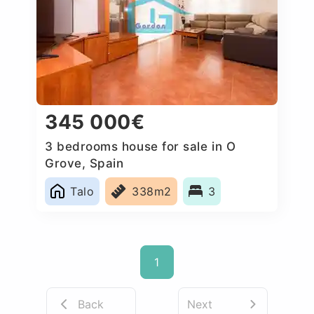
345 000€
3 bedrooms house for sale in O
Grove, Spain
Talo
338m2
3
1
Back
Next