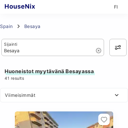
FI
Spain
Besaya
Sijainti
Huoneistot myytävänä Besayassa
41
results
Viimeisimmät