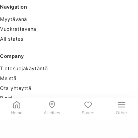
Navigation
Myytävänä
Vuokrattavana
All states
Company
Tietosuojakäytäntö
Meistä
Ota yhteyttä
Blogi
Tools
Home
All cities
Saved
Other