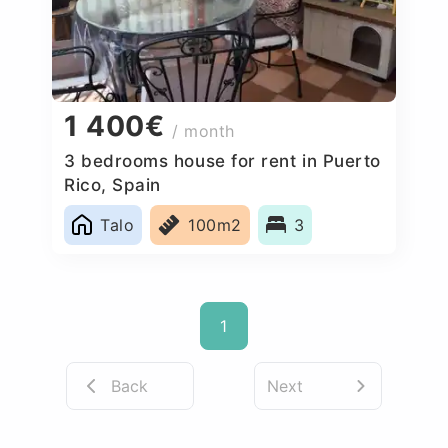
1 400€
/ month
3 bedrooms house for rent in Puerto
Rico, Spain
Talo
100m2
3
1
Back
Next