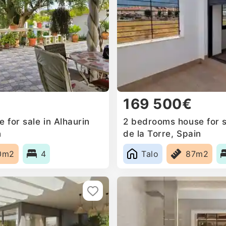
169 500€
for sale in Alhaurin
2 bedrooms house for s
n
de la Torre, Spain
0m2
4
Talo
87m2