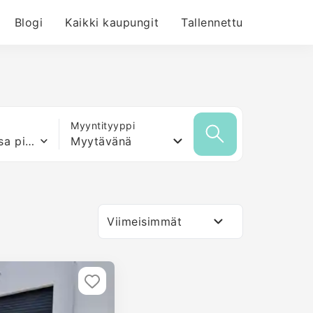
Blogi
Kaikki kaupungit
Tallennettu
Myyntityyppi
Mikä tahansa pinta-ala
Myytävänä
Viimeisimmät