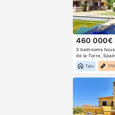
460 000€
3 bedrooms house 
de la Torre, Spai
Talo
17