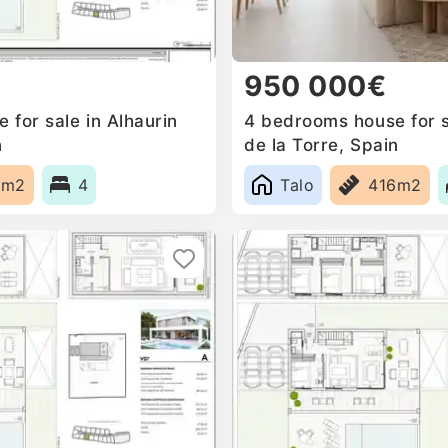
950 000€
for sale in Alhaurin
4 bedrooms house for s
n
de la Torre, Spain
6m2
4
Talo
416m2