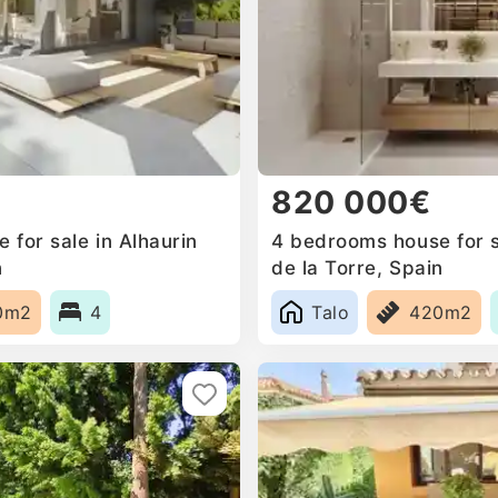
820 000€
for sale in Alhaurin
4 bedrooms house for s
n
de la Torre, Spain
0m2
4
Talo
420m2