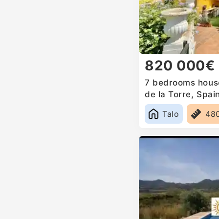
820 000€
7 bedrooms house 
de la Torre, Spai
Talo
48