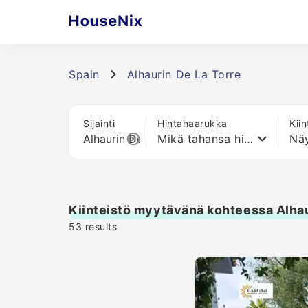
Spain
Alhaurin De La Torre
Sijainti
Hintahaarukka
Kii
Mikä tahansa hinta
Näy
Kiinteistö myytävänä kohteessa Alhau
53
results