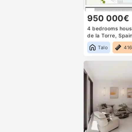
950 000€
4 bedrooms house 
de la Torre, Spai
Talo
41