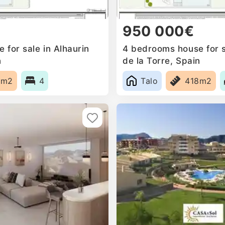
950 000€
for sale in Alhaurin
4 bedrooms house for s
n
de la Torre, Spain
6m2
4
Talo
418m2