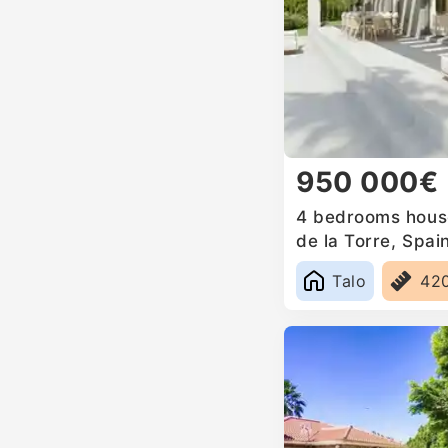
950 000€
4 bedrooms house 
de la Torre, Spai
Talo
42