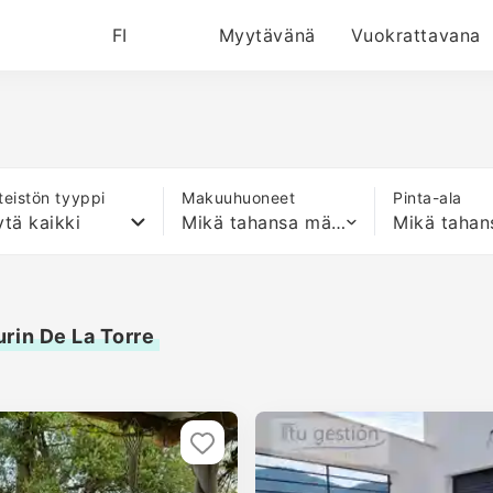
FI
Myytävänä
Vuokrattavana
nteistön tyyppi
Makuuhuoneet
Pinta-ala
tä kaikki
Mikä tahansa määrä sänkyjä
rin De La Torre