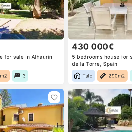
430 000€
for sale in Alhaurin
5 bedrooms house for s
n
de la Torre, Spain
0m2
3
Talo
290m2