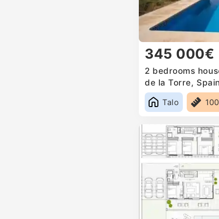
345 000€
2 bedrooms house 
de la Torre, Spai
Talo
10