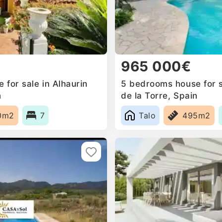
965 000€
for sale in Alhaurin
5 bedrooms house for s
n
de la Torre, Spain
0m2
7
Talo
495m2