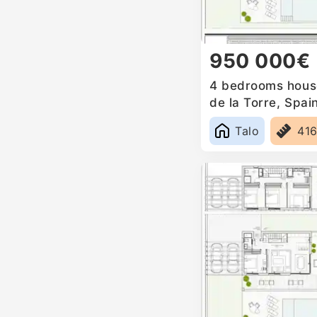
950 000€
4 bedrooms house 
de la Torre, Spai
Talo
41