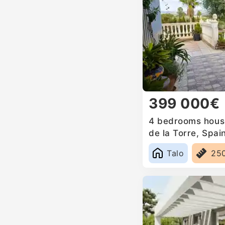
399 000€
4 bedrooms house 
de la Torre, Spai
Talo
25