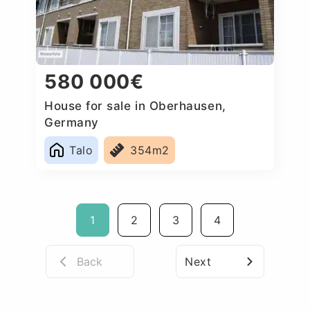
580 000€
House for sale in Oberhausen,
Germany
Talo
354m2
1
2
3
4
Back
Next