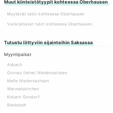
Muut kiinteistötyypit kohteessa Oberhausen
Myytävät talot kohteessa Oberhausen
Vuokrattavat talot kohteessa Oberhausen
Tutustu liittyviin sijainteihin Saksassa
Myyntipaikat
Asbach
Gronau (leine) Niedersachsen
Melle Niedersachsen
Wermelskirchen
Kobern Gondorf
Riedstadt