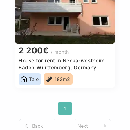
2 200€
/ month
House for rent in Neckarwestheim -
Baden-Wurttemberg, Germany
Talo
182m2
1
Back
Next