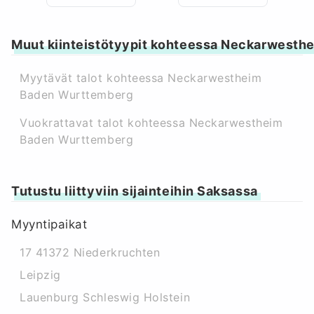
Muut kiinteistötyypit kohteessa Neckarwest
Myytävät talot kohteessa Neckarwestheim
Baden Wurttemberg
Vuokrattavat talot kohteessa Neckarwestheim
Baden Wurttemberg
Tutustu liittyviin sijainteihin Saksassa
Myyntipaikat
17 41372 Niederkruchten
Leipzig
Lauenburg Schleswig Holstein