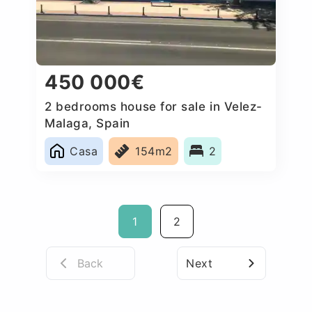
450 000€
2 bedrooms house for sale in Velez-
Malaga, Spain
Casa
154m2
2
1
2
Back
Next