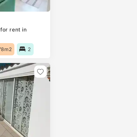
or rent in
78m2
2