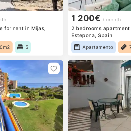
1 200€
nth
/ month
for rent in Mijas,
2 bedrooms apartment f
Estepona, Spain
20m2
5
Apartamento