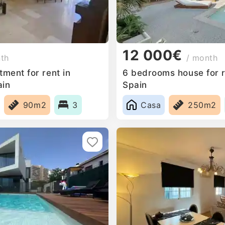
12 000€
nth
/ month
ment for rent in
6 bedrooms house for r
ain
Spain
90m2
3
Casa
250m2