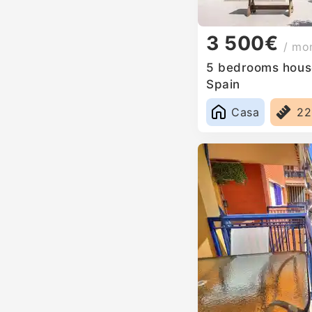
3 500€
/ mo
5 bedrooms house 
Spain
Casa
2