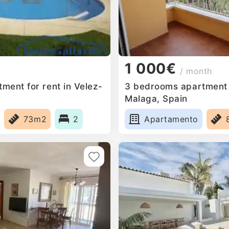
1 000€
/ month
ment for rent in Velez-
3 bedrooms apartment f
Malaga, Spain
73m2
2
Apartamento