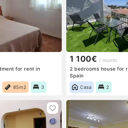
1 100€
/ month
ment for rent in
2 bedrooms house for re
Spain
85m2
3
Casa
2