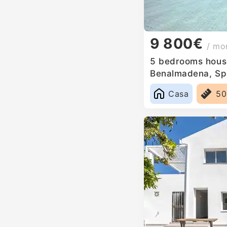
9 800€
/ mo
5 bedrooms house
Benalmadena, Sp
Casa
5