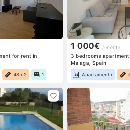
1 000€
/ month
ent for rent in
3 bedrooms apartment f
n
Malaga, Spain
48m2
1
Apartamento