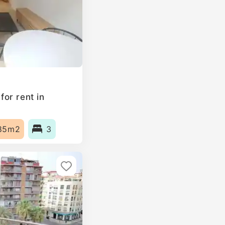
or rent in
85m2
3