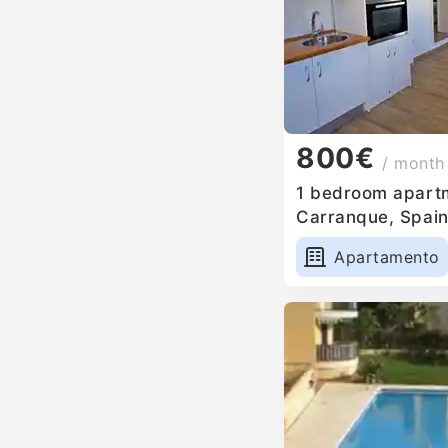
800€
/ month
1 bedroom apartm
Carranque, Spai
Apartamento