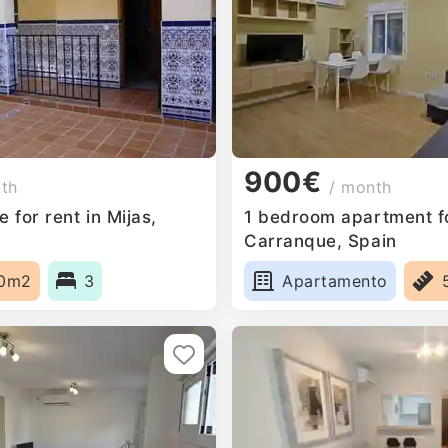
900€
nth
/ month
for rent in Mijas,
1 bedroom apartment fo
Carranque, Spain
0m2
3
Apartamento