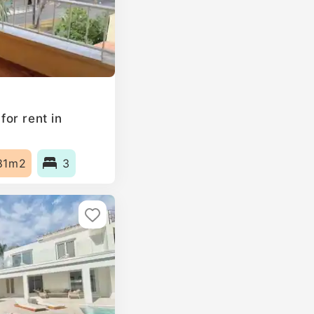
or rent in
81m2
3