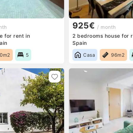
925€
nth
/ month
 for rent in
2 bedrooms house for r
ain
Spain
00m2
5
Casa
96m2