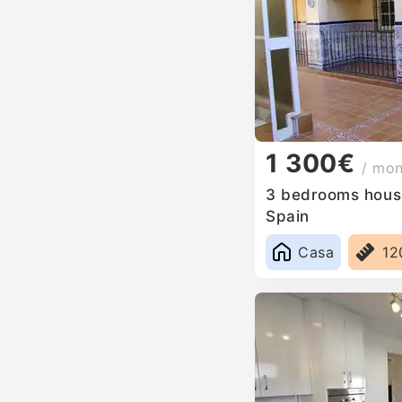
1 300€
/ mo
3 bedrooms house 
Spain
Casa
12