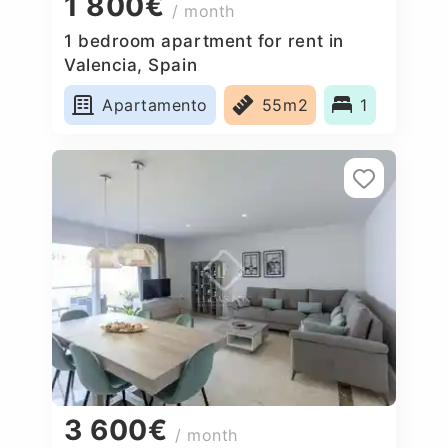
1 800€
/ month
1 bedroom apartment for rent in
Valencia, Spain
Apartamento
55m2
1
3 600€
/ month