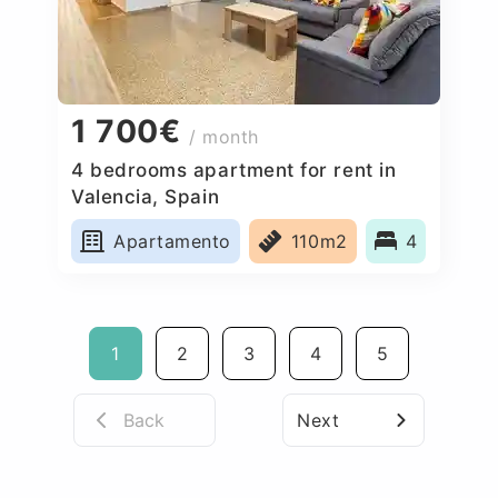
1 700€
/ month
4 bedrooms apartment for rent in
Valencia, Spain
Apartamento
110m2
4
1
2
3
4
5
Back
Next