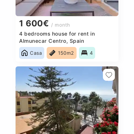
1 600€
/ month
4 bedrooms house for rent in
Almunecar Centro, Spain
Casa
150m2
4