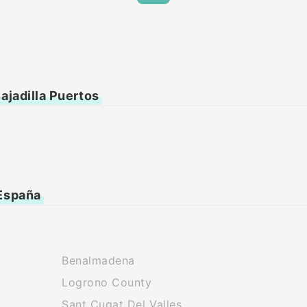
ajadilla Puertos
 España
Benalmadena
Logrono County
Sant Cugat Del Valles