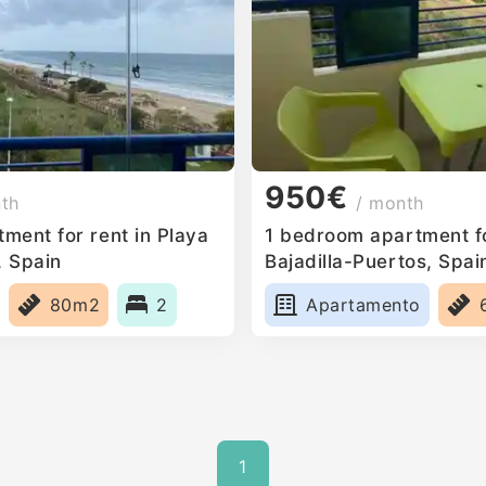
950€
nth
/ month
ment for rent in Playa
1 bedroom apartment fo
, Spain
Bajadilla-Puertos, Spai
80m2
2
Apartamento
1