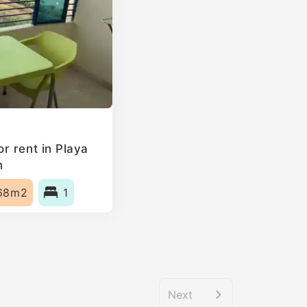
r rent in Playa
n
68m2
1
Next