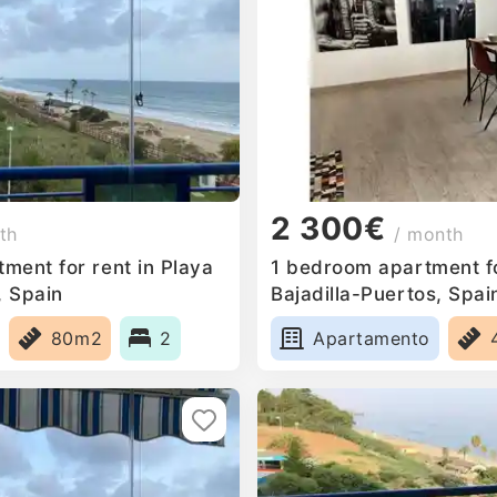
2 300€
th
/ month
ment for rent in Playa
1 bedroom apartment fo
, Spain
Bajadilla-Puertos, Spai
80m2
2
Apartamento