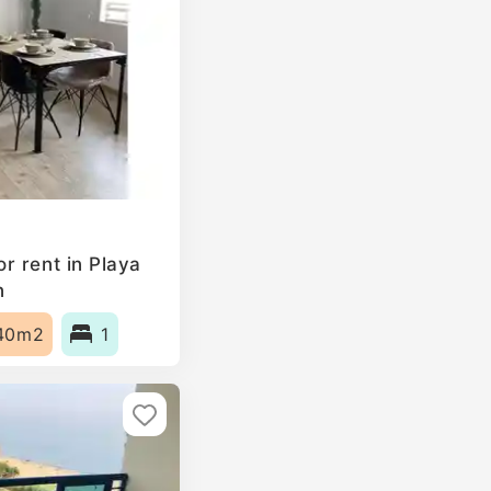
r rent in Playa
n
40m2
1