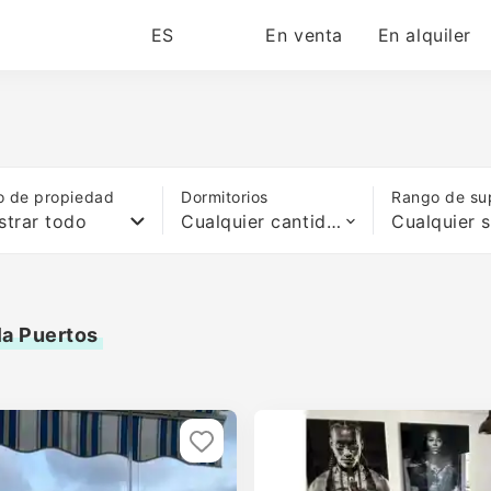
ES
En venta
En alquiler
o de propiedad
Dormitorios
Rango de sup
trar todo
Cualquier cantidad de camas
la Puertos