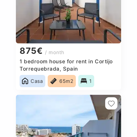
875€
/ month
1 bedroom house for rent in Cortijo
Torrequebrada, Spain
Casa
65m2
1