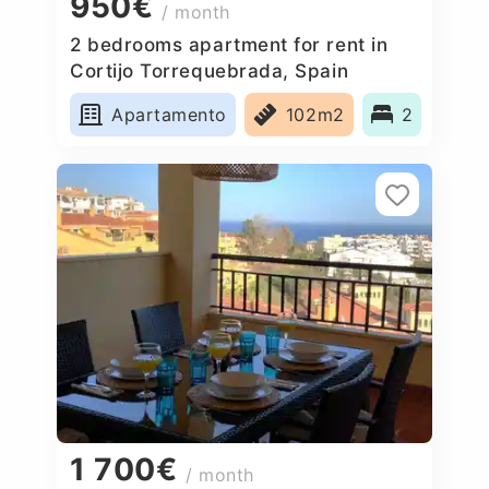
950€
/ month
2 bedrooms apartment for rent in
Cortijo Torrequebrada, Spain
Apartamento
102m2
2
1 700€
/ month