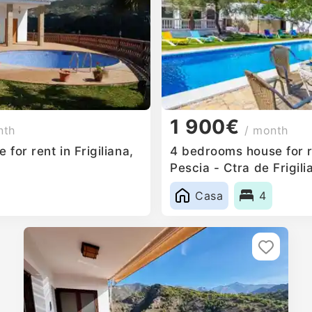
1 900€
nth
/ month
for rent in Frigiliana,
4 bedrooms house for r
Pescia - Ctra de Frigili
Casa
4