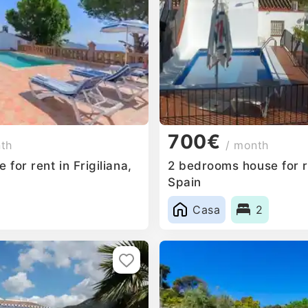
700€
nth
/ month
for rent in Frigiliana,
2 bedrooms house for re
Spain
Casa
2