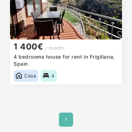
1 400€
/ month
4 bedrooms house for rent in Frigiliana,
Spain
Casa
4
1