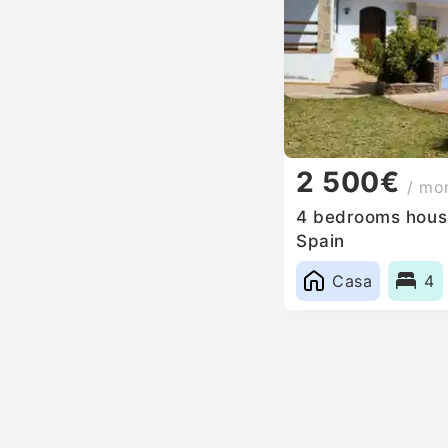
2 500€
/ mo
4 bedrooms house 
Spain
Casa
4