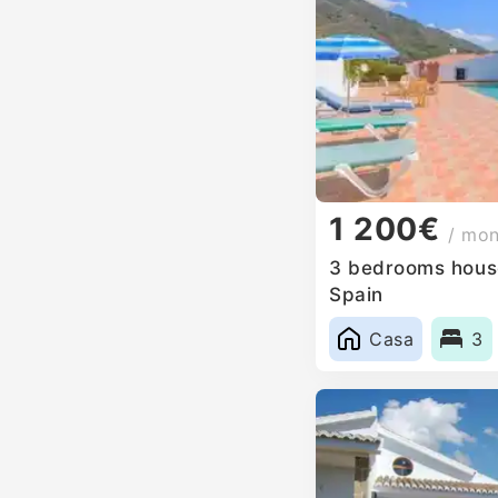
1 200€
/ mo
3 bedrooms house 
Spain
Casa
3